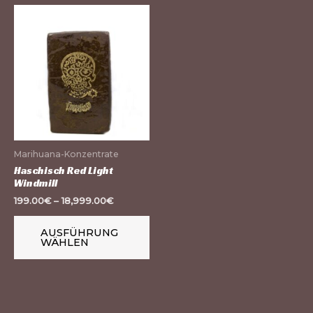
Dieses
Produkt
weist
mehrere
Varianten
auf.
Die
Optionen
Marihuana-Konzentrate
können
Haschisch Red Light
Windmill
auf
199.00
€
–
18,999.00
€
der
Produktseite
AUSFÜHRUNG
gewählt
WÄHLEN
werden