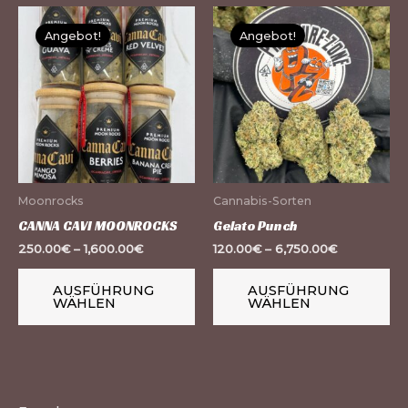
Dieses
Di
Angebot!
Angebot!
Produkt
Pr
weist
we
mehrere
me
Varianten
Va
auf.
auf
Die
Di
Optionen
Op
Moonrocks
Cannabis-Sorten
können
kö
CANNA CAVI MOONROCKS
Gelato Punch
auf
au
250.00
€
–
1,600.00
€
120.00
€
–
6,750.00
€
der
de
Produktseite
Pr
AUSFÜHRUNG
AUSFÜHRUNG
WÄHLEN
WÄHLEN
gewählt
ge
werden
we