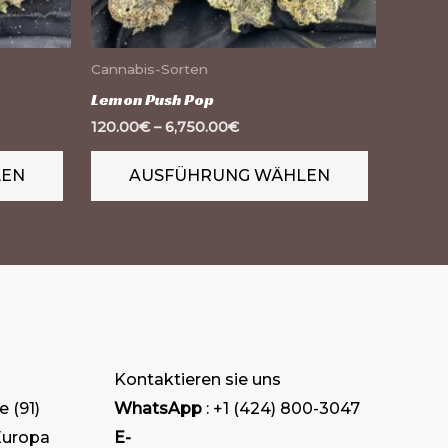
können
können
auf
auf
der
der
Cannabis-Sorten
Produktseite
Produktse
Lemon Push Pop
gewählt
gewählt
120.00
€
–
6,750.00
€
werden
werden
LEN
AUSFÜHRUNG WÄHLEN
Kontaktieren sie uns
e
91
WhatsApp
: +1 (424) 800-3047
Europa
E-