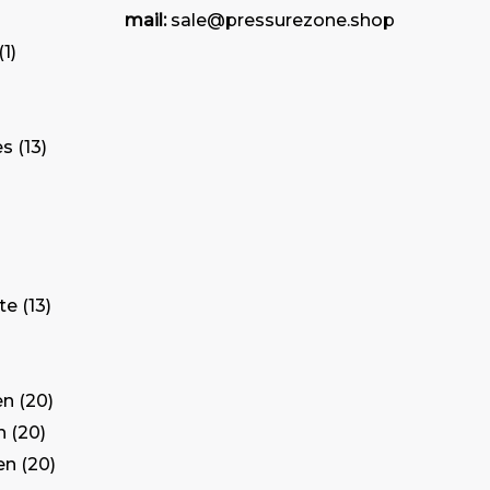
mail:
sale@pressurezone.shop
1
es
13
te
13
en
20
n
20
en
20