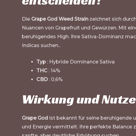
entscheiden?
Die
Grape God Weed Strain
zeichnet sich durc
Nuancen von Grapefruit und Gewürzen. Mit e
beruhigendes High. Ihre Sativa-Dominanz macht
Indicas suchen.
.
Typ
: Hybride Dominance Sativa
THC
: 14%
CBD
: 0,6%
Wirkung und Nutze
Grape God
ist bekannt für seine beruhigende 
und Energie vermittelt. Ihre perfekte Balance 
sanfte, aber deutliche Erhöhung suchen.