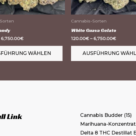
können
auf
der
Sorten
Cannabis-Sorten
e
Produktseite
andy
White Guava Gelato
gewählt
–
6,750.00
€
120.00
€
–
6,750.00
€
werden
SFÜHRUNG WÄHLEN
AUSFÜHRUNG WÄH
ll Link
Cannabis Budder
15
Marihuana-Konzentrat
Delta 8 THC Destillat 