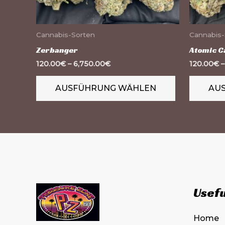
können
auf
der
Cannabis-Sorten
Cannabis-
Produktseit
Zerbanger
Atomic C
gewählt
120.00
€
–
6,750.00
€
120.00
€
werden
AUSFÜHRUNG WÄHLEN
AU
Usefu
Home