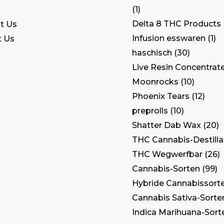
1
Delta 8 THC Products
t Us
Infusion esswaren
1
t Us
haschisch
30
Live Resin Concentrat
Moonrocks
10
Phoenix Tears
12
preprolls
10
Shatter Dab Wax
20
THC Cannabis-Destilla
THC Wegwerfbar
26
Cannabis-Sorten
99
Hybride Cannabissort
Cannabis Sativa-Sorte
Indica Marihuana-Sort