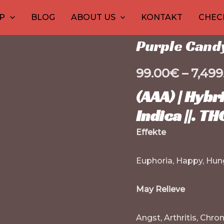
Purple
Startseite
1
/
Marihuana-K
10
30
10
12
1
15
9
2
2
P
BLOG
ABOUT US
KONTAKT
CHEC
Candy
Produkt
Produkte
Produkt
Produk
Prod
Pr
Pr
P
P
P
Marihuana-Konzentra
House
Purple Cand
Shatter
Menge
99.00
€
–
7,499
(AAA) | Hybr
Indica ||.
TH
Effekte
Euphoria, Happy, Hung
May Relieve
Angst, Arthritis, Chr