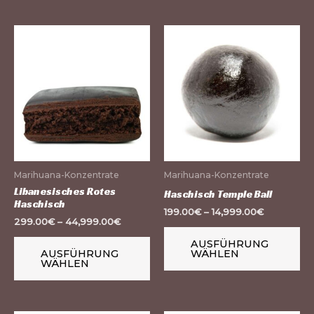
Dieses
Di
Produkt
Pr
weist
we
mehrere
me
Varianten
Va
auf.
auf
Die
Di
Optionen
Op
Marihuana-Konzentrate
Marihuana-Konzentrate
können
kö
Libanesisches Rotes
Haschisch Temple Ball
Haschisch
auf
au
199.00
€
–
14,999.00
€
299.00
€
–
44,999.00
€
der
de
Produktseite
Pr
AUSFÜHRUNG
AUSFÜHRUNG
WÄHLEN
gewählt
ge
WÄHLEN
werden
we