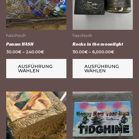
Varianten
Va
auf.
auf
Die
Di
Optionen
Op
haschisch
haschisch
können
kö
Panam HASH
Rocks in the moonlight
auf
au
30.00
€
–
240.00
€
110.00
€
–
6,000.00
€
der
de
Produktseite
Pr
AUSFÜHRUNG
AUSFÜHRUNG
WÄHLEN
WÄHLEN
gewählt
ge
werden
we
Dieses
Di
Produkt
Pr
weist
we
mehrere
me
Varianten
Va
auf.
auf