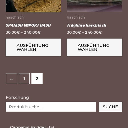
Die
Di
Optionen
Op
haschisch
haschisch
können
kö
SPANISH IMPORT HASH
Tidghine haschisch
auf
au
30.00
€
–
240.00
€
30.00
€
–
240.00
€
der
de
Produktseite
Pr
AUSFÜHRUNG
AUSFÜHRUNG
WÄHLEN
WÄHLEN
gewählt
ge
werden
we
←
1
2
Forschung
SUCHE
Cannabis Budder
15