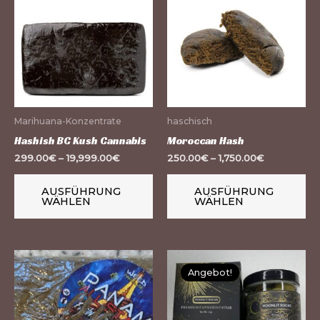
weist
we
mehrere
me
Varianten
Va
auf.
auf
Die
Di
Optionen
Op
Marihuana-Konzentrate
haschisch
können
kö
Hashish BC Kush Cannabis
Moroccan Hash
auf
au
299.00
€
–
19,999.00
€
250.00
€
–
1,750.00
€
der
de
Produktseite
Pr
AUSFÜHRUNG
AUSFÜHRUNG
WÄHLEN
WÄHLEN
gewählt
ge
werden
we
Dieses
Di
Angebot!
Produkt
Pr
weist
we
mehrere
me