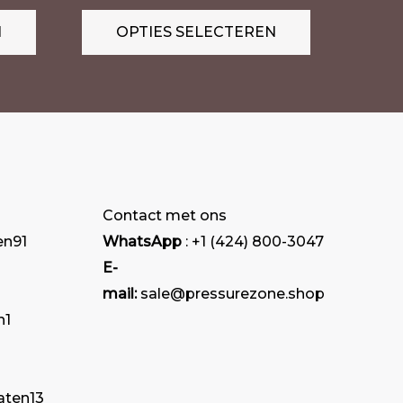
variaties.
variaties.
N
OPTIES SELECTEREN
Deze
Deze
optie
optie
kan
kan
gekozen
gekozen
worden
worden
op
op
de
de
Contact met ons
productpagina
productpagi
en
91
WhatsApp
: +1 (424) 800-3047
E-
mail:
sale@pressurezone.shop
n
1
aten
13