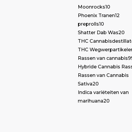
Moonrocks
10
Phoenix Tranen
12
preprolls
10
Shatter Dab Was
20
THC Cannabisdestilla
THC Wegwerpartikele
Rassen van cannabis
9
Hybride Cannabis Ras
Rassen van Cannabis
Sativa
20
Indica variëteiten van
marihuana
20