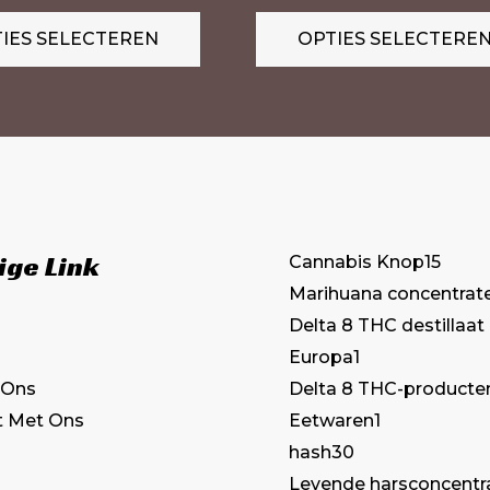
variaties.
IES SELECTEREN
OPTIES SELECTERE
Deze
optie
kan
gekozen
worden
op
de
ige Link
Cannabis Knop
15
productpagina
Marihuana concentrat
Delta 8 THC destillaat
Europa
1
Delta 8 THC-producte
 Ons
Eetwaren
1
t Met Ons
hash
30
Levende harsconcentr