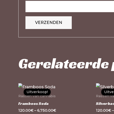
Gerelateerde
Dit
Uitverkoop!
Uitverkoop!
Uitve
Uitve
product
Rassen van cannabis
Rassen va
heeft
Framboos Soda
Silverba
meerdere
120.00
€
–
6,750.00
€
120.00
€