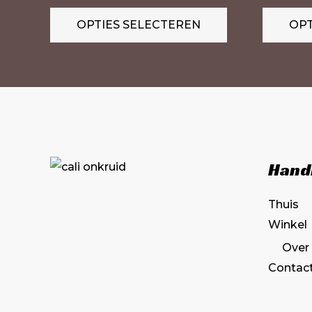
variaties.
OPTIES SELECTEREN
OPT
Deze
optie
kan
gekozen
worden
op
de
Hand
productpagina
Thuis
Winkel
Over
Contac