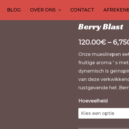
Berry
Thuis
/
30
Rassen van can
1
20
1
10
20
10
15
12
20
BLOG
OVER ONS
CONTACT
AFREKEN
Blast
producten
product
producten
product
producten
producte
product
prod
prod
pr
Rassen van cannabis
aantal
Berry Blast
120.00
€
–
6,75
Onze mueslirepen eet
fruitige aroma ' s me
dynamisch is geïnspir
van deze verkwikkende
rustgevende het .Ber
Hoeveelheid