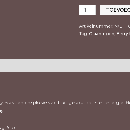
TOEVOEG
Artikelnummer:
N/B
Tag:
Graanrepen
,
Berry 
n (0)
y Blast een explosie van fruitige aroma ' s en energie. 
e!
g, 5 lb