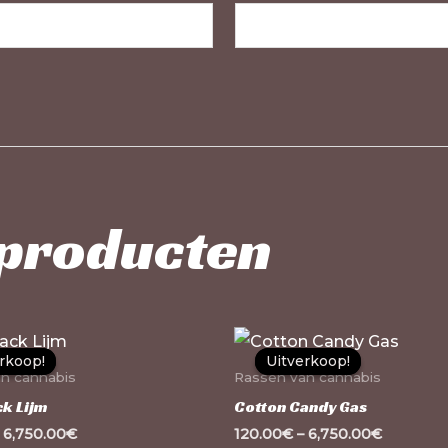
 producten
Dit
rkoop!
rkoop!
Uitverkoop!
Uitverkoop!
product
n cannabis
Rassen van cannabis
heeft
ck Lijm
Cotton Candy Gas
meerdere
–
6,750.00
€
120.00
€
–
6,750.00
€