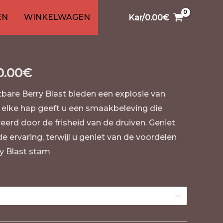
nabis
99
1
26
91
/ Berry Blast
13
20
13
EN
WINKELWAGEN
Kar/
0.00
€
n
en
ucten
ucten
oducten
producten
product
producten
producten
producten
producten
producten
0.00
€
bare Berry Blast bieden een explosie van
t elke hap geeft u een smaakbeleving die
eerd door de frisheid van de druiven. Geniet
 ervaring, terwijl u geniet van de voordelen
ry Blast stam