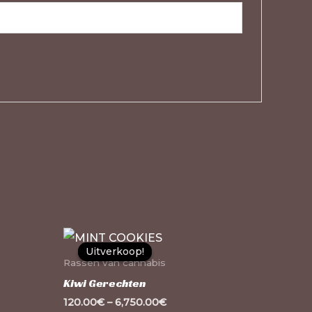
Dit
Dit
Uitverkoop!
Uitverkoop!
product
product
Rassen van cannabis
heeft
heeft
Kiwi Gerechten
meerdere
meerdere
120.00
€
–
6,750.00
€