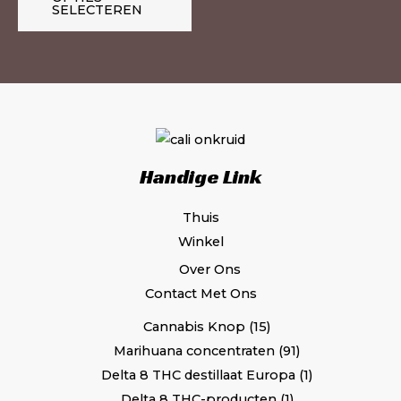
SELECTEREN
kan
ka
gekozen
ge
worden
wo
op
op
de
de
productpagina
pr
Handige Link
Thuis
Winkel
Over Ons
Contact Met Ons
Cannabis Knop
15
Marihuana concentraten
91
Delta 8 THC destillaat Europa
1
Delta 8 THC-producten
1