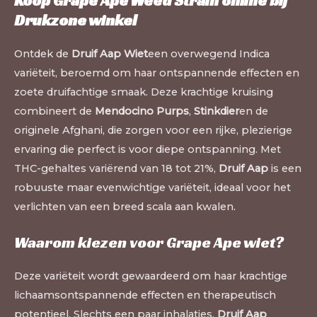
Koop Grape Ape Weed Strain online bij
Drukzone winkel
Ontdek de
Druif Aap Wiet
een overwegend Indica
variëteit, beroemd om haar ontspannende effecten en
zoete druifachtige smaak. Deze krachtige kruising
combineert de
Mendocino Purps
,
Stinkdier
en de
originele Afghani, die zorgen voor een rijke, plezierige
ervaring die perfect is voor diepe ontspanning. Met
THC-gehaltes variërend van 18 tot 21%,
Druif Aap
is een
robuuste maar evenwichtige variëteit, ideaal voor het
verlichten van een breed scala aan kwalen
.
Waarom kiezen voor Grape Ape wiet?
Deze variëteit wordt gewaardeerd om haar krachtige
lichaamsontspannende effecten en therapeutisch
potentieel. Slechts een paar inhalaties,
Druif Aap