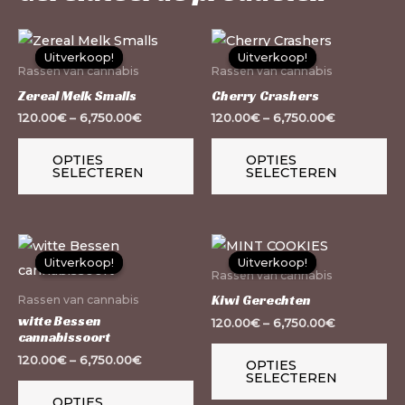
Dit
Dit
Uitverkoop!
Uitverkoop!
Uitverkoop!
Uitverkoop!
product
pr
Rassen van cannabis
Rassen van cannabis
heeft
he
Zereal Melk Smalls
Cherry Crashers
meerdere
me
120.00
€
–
6,750.00
€
120.00
€
–
6,750.00
€
variaties.
var
OPTIES
OPTIES
Deze
De
SELECTEREN
SELECTEREN
optie
op
kan
ka
gekozen
ge
Dit
Dit
worden
wo
Uitverkoop!
Uitverkoop!
Uitverkoop!
Uitverkoop!
product
pr
Rassen van cannabis
op
op
heeft
he
Kiwi Gerechten
Rassen van cannabis
de
de
meerdere
me
witte Bessen
120.00
€
–
6,750.00
€
productpagina
pr
cannabissoort
variaties.
var
120.00
€
–
6,750.00
€
OPTIES
Deze
De
SELECTEREN
optie
op
OPTIES