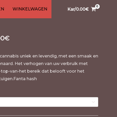
sh
0
99
1
26
91
13
20
EN
WINKELWAGEN
Kar/
0.00
€
en
ten
ducten
ducten
roducten
producten
product
producten
producten
producten
producten
00
€
 cannabis uniek en levendig, met een smaak en
venaard. Het verhogen van uw verbruik met
top-van-het bereik dat belooft voor het
tuigen.Fanta hash