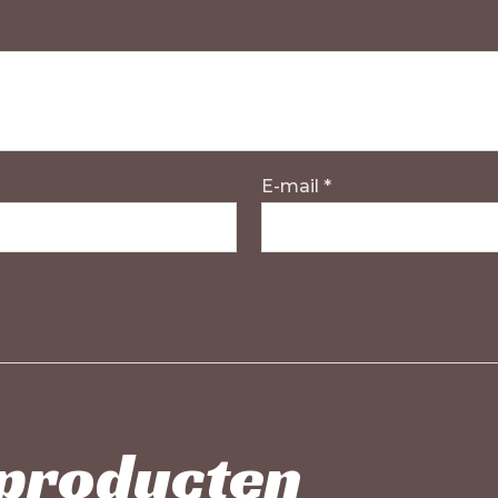
E-mail
*
 producten