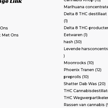
ige Link
Marihuana concentrat
Delta 8 THC destillaat
1
Delta 8 THC-producte
 Ons
Eetwaren
1
t Met Ons
hash
30
Levende harsconcentr
Moonrocks
10
Phoenix Tranen
12
preprolls
10
Shatter Dab Was
20
THC Cannabisdestilla
THC Wegwerpartikele
Rassen van cannabis