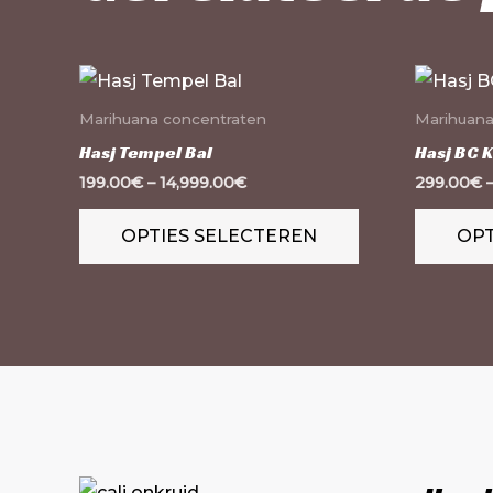
Dit
product
Marihuana concentraten
Marihuana
heeft
Hasj Tempel Bal
Hasj BC 
meerdere
199.00
€
–
14,999.00
€
299.00
€
variaties.
OPTIES SELECTEREN
OPT
Deze
optie
kan
gekozen
worden
op
de
productpagina