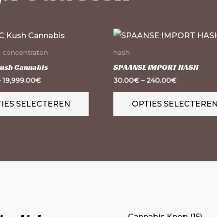
Dit
product
 concentraten
hash
heeft
Kush Cannabis
SPAANSE IMPORT HASH
meerdere
–
19,999.00
€
30.00
€
–
240.00
€
variaties.
IES SELECTEREN
OPTIES SELECTERE
Deze
optie
kan
gekozen
worden
op
de
productpagina
Cannabis Knop
15