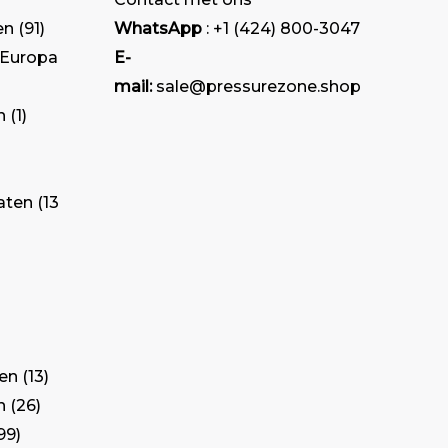
en
91
WhatsApp
: +1 (424) 800-3047
 Europa
E-
mail:
sale@pressurezone.shop
n
1
aten
13
ten
13
n
26
99