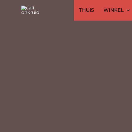
Ga
THUIS
WINKEL
naar
de
inhoud