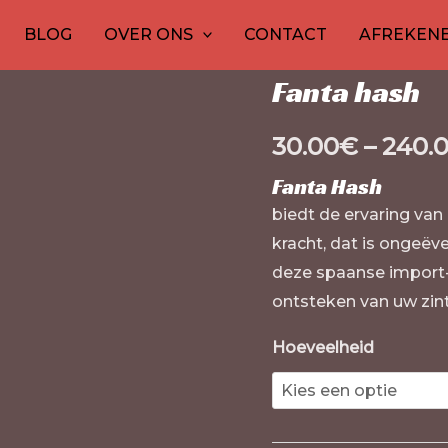
13
Fanta
Thuis
1
20
/
hash
30
1
10
/ Fanta ha
20
10
15
12
2
BLOG
OVER ONS
CONTACT
AFREKEN
producten
hash
product
producten
producten
product
producten
product
produc
pro
pro
p
hash
aantal
Fanta hash
30.00
€
–
240.
Fanta Hash
biedt de ervaring van
kracht, dat is ongeë
deze spaanse import-
ontsteken van uw zin
Hoeveelheid