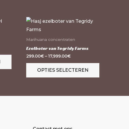
Dit
Dit
product
product
heeft
heeft
Marihuana concentraten
meerdere
meerdere
Ezelboter van Tegridy Farms
variaties.
variaties.
299.00
€
–
17,999.00
€
N
Deze
Deze
OPTIES SELECTEREN
optie
optie
kan
kan
gekozen
gekozen
worden
worden
op
op
de
de
productpagina
productpagi
Contact met ons