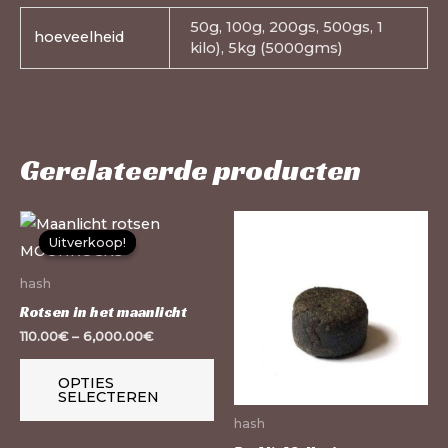
50g, 100g, 200gs, 500gs, 1
hoeveelheid
kilo), 5kg (5000gms)
Gerelateerde producten
Dit
Dit
Uitverkoop!
Uitverkoop!
product
pr
heeft
he
hash
meerdere
me
Rotsen in het maanlicht
variaties.
var
110.00
€
–
6,000.00
€
Deze
De
OPTIES
optie
op
SELECTEREN
kan
ka
hash
gekozen
ge