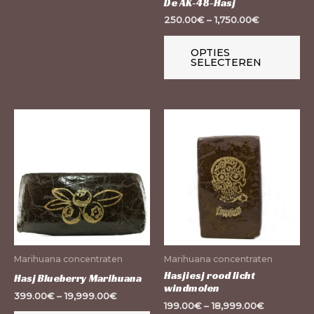
De AK-48-Hasj
worden
wo
250.00
€
–
1,750.00
€
op
op
de
de
OPTIES
SELECTEREN
productpagina
pr
Dit
Dit
product
pr
heeft
he
meerdere
me
variaties.
var
Deze
De
optie
op
kan
ka
Marihuana concentraten
Marihuana concentraten
gekozen
ge
Hasjiesj rood licht
Hasj Blueberry Marihuana
windmolen
worden
wo
399.00
€
–
19,999.00
€
199.00
€
–
18,999.00
€
op
op