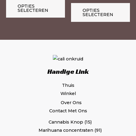
de
de
OPTIES
SELECTEREN
OPTIES
productpagina
pr
SELECTEREN
Handige Link
Thuis
Winkel
Over Ons
Contact Met Ons
Cannabis Knop
15
Marihuana concentraten
91