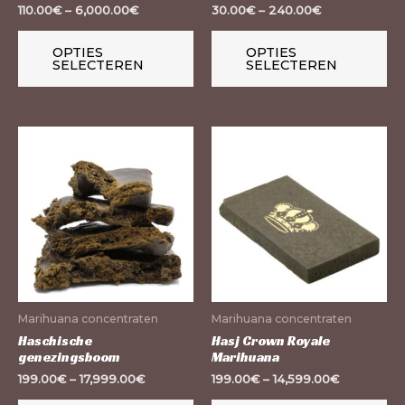
worden
wo
110.00
€
–
6,000.00
€
30.00
€
–
240.00
€
op
op
de
de
OPTIES
OPTIES
SELECTEREN
SELECTEREN
productpagina
pr
Dit
Dit
product
pr
heeft
he
meerdere
me
variaties.
var
Deze
De
optie
op
kan
ka
Marihuana concentraten
Marihuana concentraten
gekozen
ge
Haschische
Hasj Crown Royale
genezingsboom
Marihuana
worden
wo
199.00
€
–
17,999.00
€
199.00
€
–
14,599.00
€
op
op