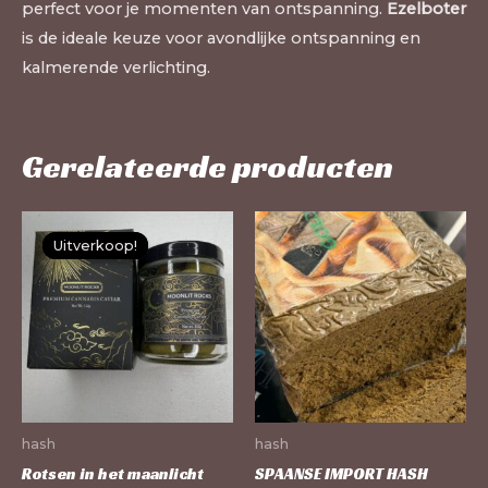
perfect voor je momenten van ontspanning.
Ezelboter
is de ideale keuze voor avondlijke ontspanning en
kalmerende verlichting.
Gerelateerde producten
Dit
Dit
Uitverkoop!
Uitverkoop!
product
pr
heeft
he
meerdere
me
variaties.
var
Deze
De
optie
op
kan
ka
hash
hash
gekozen
ge
Rotsen in het maanlicht
SPAANSE IMPORT HASH