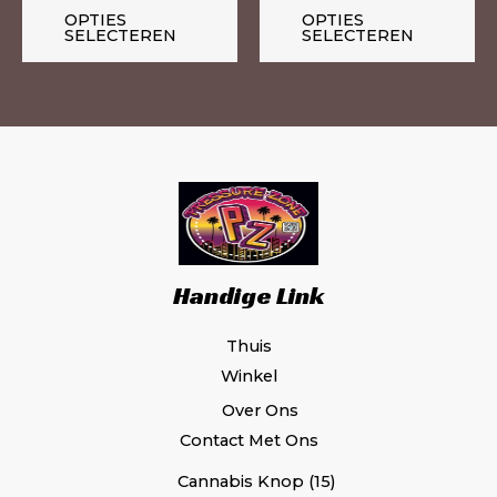
de
de
OPTIES
OPTIES
productpagina
pr
SELECTEREN
SELECTEREN
Handige Link
Thuis
Winkel
Over Ons
Contact Met Ons
Cannabis Knop
15