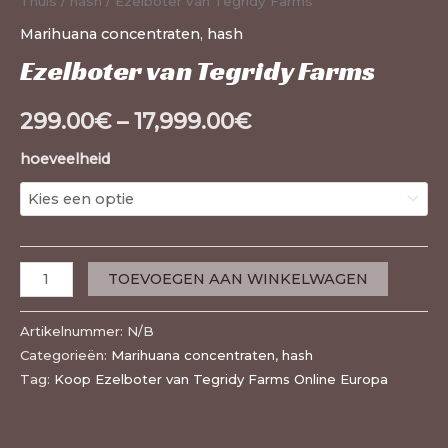
Thuis
/
hash
/ Ezelboter van Tegridy Farms
Marihuana concentraten
,
hash
Ezelboter van Tegridy Farms
299.00
€
–
17,999.00
€
hoeveelheid
TOEVOEGEN AAN WINKELWAGEN
Artikelnummer:
N/B
Categorieën:
Marihuana concentraten
,
hash
Tag:
Koop Ezelboter van Tegridy Farms Online Europa