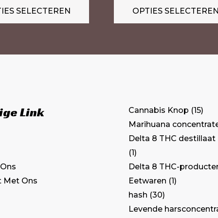
IES SELECTEREN
OPTIES SELECTERE
Deze
optie
kan
gekozen
worden
op
de
ige Link
Cannabis Knop
15
productpagina
Marihuana concentrat
Delta 8 THC destillaat
1
Delta 8 THC-producte
 Ons
Eetwaren
1
t Met Ons
hash
30
Levende harsconcentr