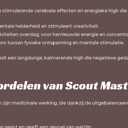
 stimulerende cerebrale effecten en energieke high die
tale helderheid en stimuleert creativiteit.
iviteiten overdag, voor hernieuwde energie en concentra
ans tussen fysieke ontspanning en mentale stimulatie.
edt een langdurige, kalmerende high die negatieve ge
rdelen van Scout Mast
jn medicinale werking, die dankzij de uitgebalanceerde
 geest en geeft een gevoel van welzijn.