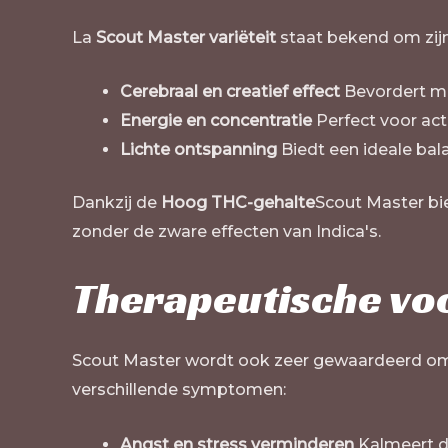
La
Scout Master variëteit
staat bekend om zijn
Cerebraal en creatief effect
Bevordert men
Energie en concentratie
Perfect voor act
Lichte ontspanning
Biedt een ideale bal
Dankzij de
Hoog THC-gehalte
Scout Master bi
zonder de zware effecten van Indica's.
Therapeutische voo
Scout Master wordt ook zeer gewaardeerd om zi
verschillende symptomen:
Angst en stress verminderen
Kalmeert de