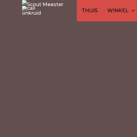
Ga
THUIS
WINKEL
naar
de
inhoud