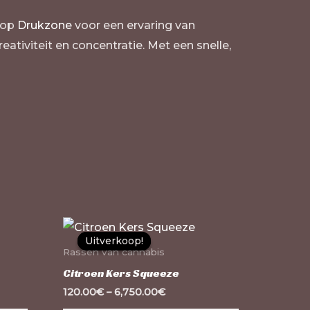
op
Drukzone
voor een ervaring van
ativiteit en concentratie. Met een snelle,
Dit
Dit
Uitverkoop!
Uitverkoop!
product
product
Rassen van cannabis
heeft
heeft
Citroen Kers Squeeze
meerdere
meerdere
120.00
€
–
6,750.00
€
variaties.
variaties.