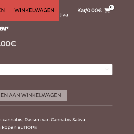
nabis
0
99
1
/ scout meester stam
26
91
13
20
EN
WINKELWAGEN
Kar/
0.00
€
en
ten
ducten
ducten
roducten
producten
product
producten
producten
producten
producten
,
Rassen van Cannabis Sativa
er
.00
€
EN AAN WINKELWAGEN
n cannabis
,
Rassen van Cannabis Sativa
in kopen eUROPE