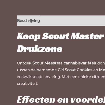
Beschrijving
Extra informatie
Koop Scout Master S
Drukzone
Ontdek
Scout Meester
a
cannabisvariëteit
domi
tussen de beroemde
Girl Scout Cookies
en
Me
verkwikkende ervaring. Met een unieke citroe
creativiteit.
Effecten en voorde