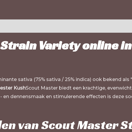
train Variety online in
nante sativa (75% sativa / 25% indica) ook bekend als "
ester Kush
Scout Master biedt een krachtige, evenwichti
n- en dennensmaak en stimulerende effecten is deze s
len van Scout Master S