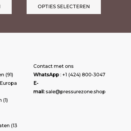
N
OPTIES SELECTEREN
Deze
Deze
optie
optie
kan
kan
gekozen
gekozen
worden
worden
op
op
de
de
Contact met ons
productpagina
productpagi
en
91
WhatsApp
: +1 (424) 800-3047
 Europa
E-
mail:
sale@pressurezone.shop
n
1
aten
13