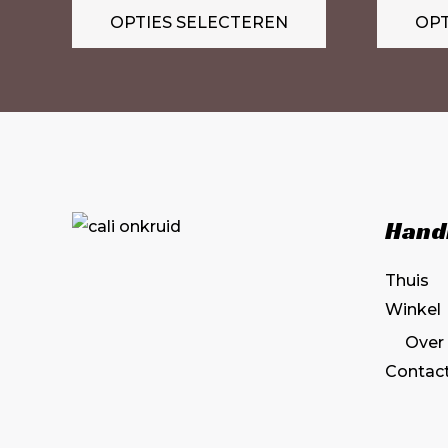
OPTIES SELECTEREN
OPT
Deze
optie
kan
gekozen
worden
op
de
Hand
productpagina
Thuis
Winkel
Over
Contac