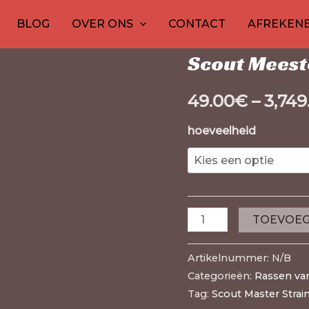
13
Scout
Thuis
1
20
/
Rassen van can
30
1
10
20
10
15
12
2
BLOG
OVER ONS
CONTACT
AFREKEN
producten
Master
product
producten
producten
product
producten
product
produc
pro
pro
p
Rassen van cannabis
Strain
Scout Meest
aantal
49.00
€
–
3,749
hoeveelheid
TOEVOEG
Artikelnummer:
N/B
Categorieën:
Rassen va
Tag:
Scout Master Stra