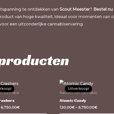
ontspanning te ontdekken van
Scout Meester
?
Bestel nu
roduct van hoge kwaliteit, ideaal voor momenten van cre
voor een uitzonderlijke cannabiservaring.
 producten
Dit
rkoop!
rkoop!
Uitverkoop!
Uitverkoop!
product
n cannabis
Rassen van cannabis
heeft
rashers
Atomic Candy
meerdere
–
6,750.00
€
120.00
€
–
6,750.00
€
variaties.