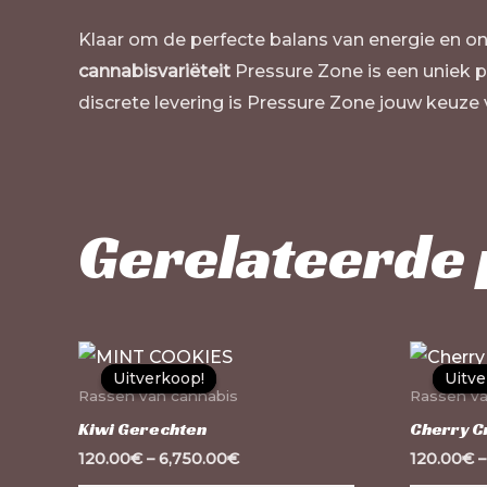
Klaar om de perfecte balans van energie en 
cannabisvariëteit
Pressure Zone is een uniek p
discrete levering is Pressure Zone jouw keuze 
Gerelateerde
Dit
Uitverkoop!
Uitverkoop!
Uitve
Uitve
product
Rassen van cannabis
Rassen va
heeft
Kiwi Gerechten
Cherry C
meerdere
120.00
€
–
6,750.00
€
120.00
€
variaties.