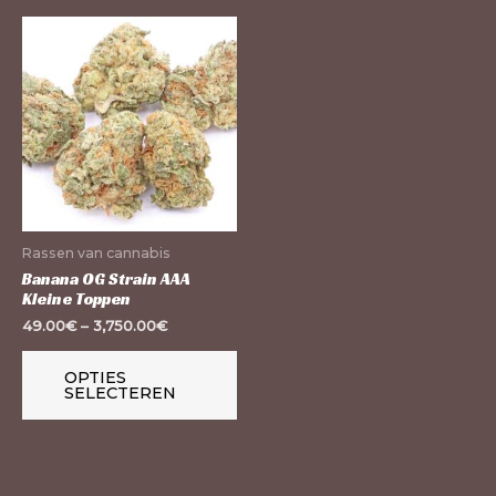
Dit
product
heeft
meerdere
variaties.
Deze
optie
kan
Rassen van cannabis
gekozen
Banana OG Strain AAA
Kleine Toppen
worden
49.00
€
–
3,750.00
€
op
de
OPTIES
productpagina
SELECTEREN