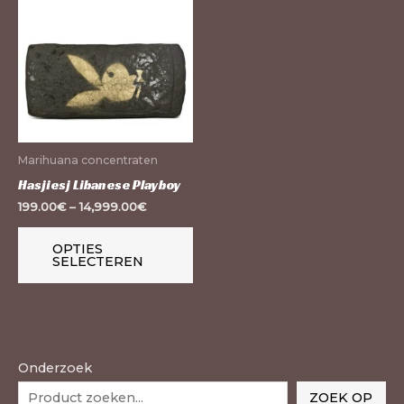
product
heeft
meerdere
variaties.
Deze
optie
kan
Marihuana concentraten
gekozen
Hasjiesj Libanese Playboy
worden
199.00
€
–
14,999.00
€
op
de
OPTIES
SELECTEREN
productpagina
Onderzoek
ZOEK OP