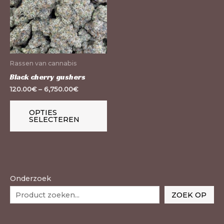
meerdere
variaties.
Deze
optie
kan
Rassen van cannabis
gekozen
Black cherry gushers
worden
120.00
€
–
6,750.00
€
op
de
OPTIES
SELECTEREN
productpagina
Onderzoek
ZOEK OP