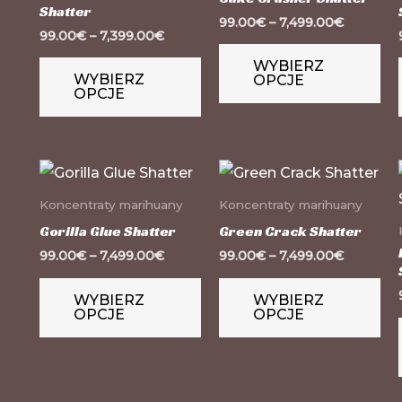
Shatter
wariantów.
wa
99.00
€
–
7,499.00
€
99.00
€
–
7,399.00
€
Opcje
Op
WYBIERZ
można
mo
WYBIERZ
OPCJE
OPCJE
wybrać
wy
na
na
stronie
str
Ten
Te
produktu
pr
produkt
pr
Koncentraty marihuany
Koncentraty marihuany
ma
m
Gorilla Glue Shatter
Green Crack Shatter
wiele
wie
99.00
€
–
7,499.00
€
99.00
€
–
7,499.00
€
wariantów.
wa
WYBIERZ
WYBIERZ
Opcje
Op
OPCJE
OPCJE
można
mo
wybrać
wy
na
na