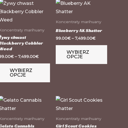
n
Ten
Ten
odukt
produkt
produkt
a
ma
ma
Koncentraty marihuany
le
wiele
wiele
Blueberry AK Shatter
Koncentraty marihuany
riantów.
wariantów.
wariantó
Żywy chwast
99.00
€
–
7,499.00
€
Blackberry Cobbler
cje
Opcje
Opcje
Weed
WYBIERZ
żna
można
można
99.00
€
–
7,499.00
€
OPCJE
brać
wybrać
wybrać
na
na
WYBIERZ
OPCJE
onie
stronie
stronie
oduktu
produktu
produkt
n
Ten
Ten
odukt
produkt
produkt
a
ma
ma
Koncentraty marihuany
Koncentraty marihuany
le
wiele
wiele
Gelato Cannabis
Girl Scout Cookies