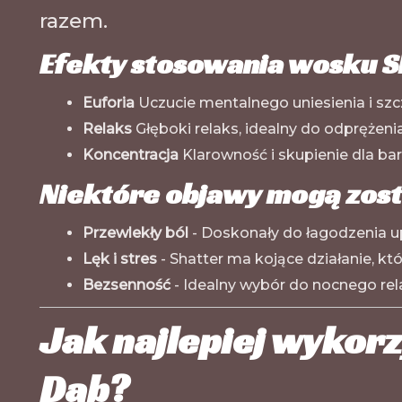
razem.
Efekty stosowania wosku Sh
Euforia
Uczucie mentalnego uniesienia i szc
Relaks
Głęboki relaks, idealny do odprężeni
Koncentracja
Klarowność i skupienie dla bar
Niektóre objawy mogą zost
Przewlekły ból
- Doskonały do łagodzenia 
Lęk i stres
- Shatter ma kojące działanie, k
Bezsenność
- Idealny wybór do nocnego rel
Jak najlepiej wykor
Dab?