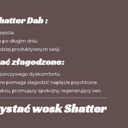
atter Dab :
zęścia.
a po długim dniu.
dziej produktywnych sesji.
ać złagodzone:
uporczywego dyskomfortu.
tóre pomaga złagodzić napięcie psychiczne.
aksu, promujący spokojny, regenerujący sen.
zystać wosk Shatter