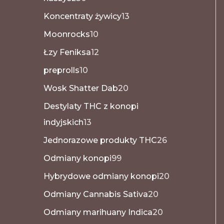
Koncentraty żywicy
13
Moonrocks
10
Łzy Feniksa
12
preprolls
10
Wosk Shatter Dab
20
Destylaty THC z konopi
indyjskich
13
Jednorazowe produkty THC
26
Odmiany konopi
99
Hybrydowe odmiany konopi
20
Odmiany Cannabis Sativa
20
Odmiany marihuany Indica
20