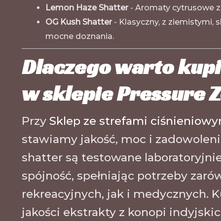
Lemon Haze Shatter
- Aromaty cytrusowe za
OG Kush Shatter
- Klasyczny, z ziemistymi
mocne doznania.
Dlaczego warto kupi
w sklepie Pressure 
Przy
Sklep ze strefami ciśnieniow
stawiamy jakość, moc i zadowoleni
shatter są testowane laboratoryjnie
spójność, spełniając potrzeby za
rekreacyjnych, jak i medycznych. K
jakości ekstrakty z konopi indyjsk