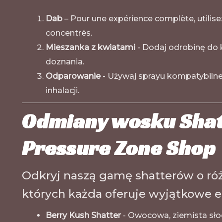
Dab
– Pour une expérience complète, utilise
concentrés.
Mieszanka z kwiatami
- Dodaj odrobinę do 
doznania.
Odparowanie
- Używaj sprayu kompatybilne
inhalacji.
Odmiany wosku Shatt
Pressure Zone Shop
Odkryj naszą gamę shatterów o ró
których każda oferuje wyjątkowe ef
Berry Kush Shatter
- Owocowa, ziemista słod