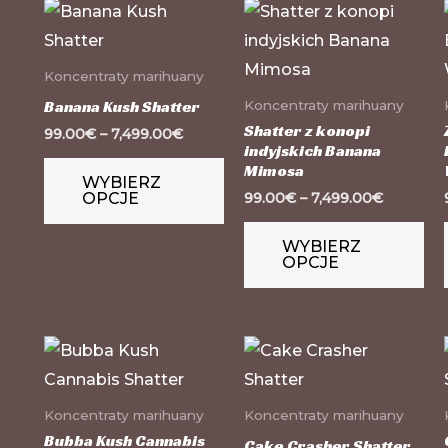
Ten
Te
produkt
pr
ma
m
Koncentraty marihuany
wiele
wie
Banana Kush Shatter
Koncentraty marihuany
wariantów.
wa
Shatter z konopi
99.00
€
–
7,499.00
€
indyjskich Banana
Opcje
Op
Mimosa
WYBIERZ
można
mo
99.00
€
–
7,499.00
€
OPCJE
wybrać
wy
na
na
WYBIERZ
OPCJE
stronie
str
produktu
pr
Ten
Te
produkt
pr
ma
m
Koncentraty marihuany
Koncentraty marihuany
wiele
wie
Bubba Kush Cannabis
Cake Crasher Shatter