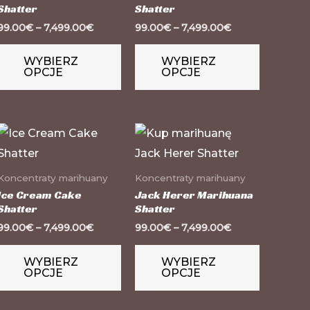
Shatter
Shatter
riantów.
wariantów.
wariantó
99.00
€
–
7,499.00
€
99.00
€
–
7,499.00
€
cje
Opcje
Opcje
żna
można
można
WYBIERZ
WYBIERZ
OPCJE
OPCJE
brać
wybrać
wybrać
na
na
onie
stronie
stronie
n
Ten
Ten
oduktu
produktu
produkt
odukt
produkt
produkt
a
ma
ma
Koncentraty marihuany
Koncentraty marihuany
le
wiele
wiele
Ice Cream Cake
Jack Herer Marihuana
Shatter
Shatter
riantów.
wariantów.
wariantó
99.00
€
–
7,499.00
€
99.00
€
–
7,499.00
€
cje
Opcje
Opcje
żna
można
można
WYBIERZ
WYBIERZ
OPCJE
OPCJE
brać
wybrać
wybrać
na
na