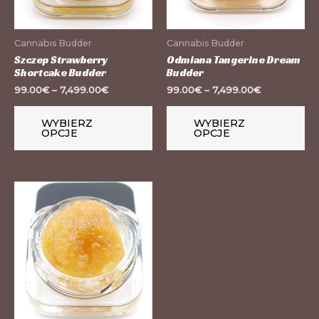
można
mo
wybrać
wy
Cannabis Budder
Cannabis Budder
na
na
Szczep Strawberry
Odmiana Tangerine Dream
Shortcake Budder
Budder
stronie
st
99.00
€
–
7,499.00
€
99.00
€
–
7,499.00
€
produktu
pr
WYBIERZ
WYBIERZ
OPCJE
OPCJE
Ten
produkt
ma
wiele
wariantów.
Opcje
można