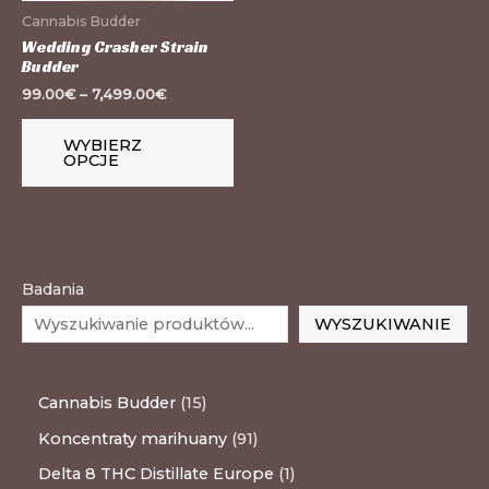
wybrać
Cannabis Budder
na
Wedding Crasher Strain
Budder
stronie
99.00
€
–
7,499.00
€
produktu
WYBIERZ
OPCJE
Badania
WYSZUKIWANIE
Cannabis Budder
15
Koncentraty marihuany
91
Delta 8 THC Distillate Europe
1