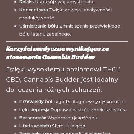
Relaks
Uspokój swój umysł i ciało.
Koncentracja
Zwiększ swoją kreatywność i
produktywność.
Uśmierzanie bólu
Zmniejszenie przewlekłego
bólu i stanu zapalnego.
Korzyści medyczne wynikające ze
stosowania Cannabis Budder
Dzięki wysokiemu poziomowi THC i
CBD, Cannabis Budder jest idealny
do leczenia różnych schorzeń:
Przewlekły ból
Łagodzi długotrwały dyskomfort.
Lęk i depresja
Poprawia nastrój i zmniejsza stres.
Bezsenność
Wspomaga jakość snu.
Utrata apetytu
Stymuluje głód.
Zapalenie
Zmniejsza obrzęk i dyskomfort.