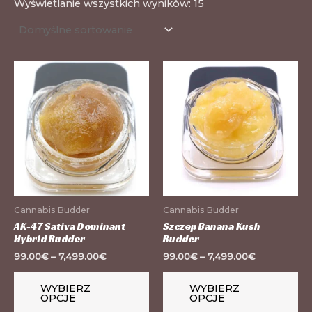
Wyświetlanie wszystkich wyników: 15
Ten
Te
produkt
pr
ma
m
wiele
wi
wariantów.
wa
Opcje
Op
można
mo
wybrać
wy
Cannabis Budder
Cannabis Budder
na
na
AK-47 Sativa Dominant
Szczep Banana Kush
Hybrid Budder
Budder
stronie
st
99.00
€
–
7,499.00
€
99.00
€
–
7,499.00
€
produktu
pr
WYBIERZ
WYBIERZ
OPCJE
OPCJE