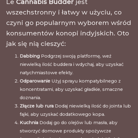
Le
Cannabis Budder
jest
wszechstronny i łatwy w użyciu, co
czyni go popularnym wyborem wśród
konsumentów konopi indyjskich. Oto
jak się nią cieszyć:
Dabbing
Podgrzej swoją platformę, weź
niewielką ilość buddera i wdychaj, aby uzyskać
natychmiastowe efekty.
Odparowanie
Użyj sprayu kompatybilnego z
koncentratami, aby uzyskać gładkie, smaczne
doznania.
Złącze lub rura
Dodaj niewielką ilość do jointa lub
fajki, aby uzyskać dodatkowego kopa.
Kuchnia
Dodaj go do olejów lub masła, aby
stworzyć domowe produkty spożywcze