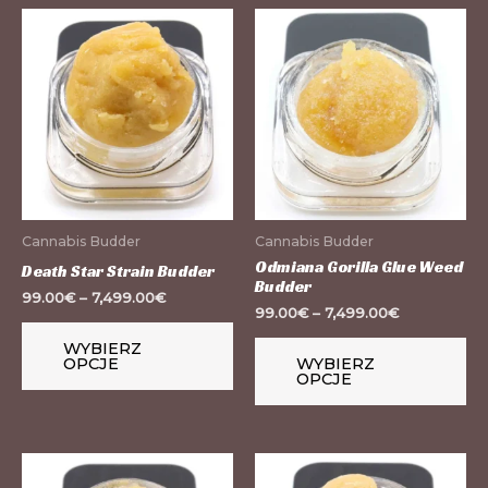
Ten
Te
produkt
pr
ma
m
wiele
wi
wariantów.
wa
Opcje
Op
można
mo
wybrać
wy
Cannabis Budder
Cannabis Budder
na
na
Odmiana Gorilla Glue Weed
Death Star Strain Budder
Budder
stronie
st
99.00
€
–
7,499.00
€
99.00
€
–
7,499.00
€
produktu
pr
WYBIERZ
OPCJE
WYBIERZ
OPCJE
Ten
Te