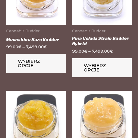
wariantów.
wa
Opcje
Op
można
mo
wybrać
wy
Cannabis Budder
Cannabis Budder
na
na
Pina Colada Strain Budder
Moonshine Haze Budder
Hybrid
stronie
st
99.00
€
–
7,499.00
€
99.00
€
–
7,499.00
€
produktu
pr
WYBIERZ
OPCJE
WYBIERZ
OPCJE
Ten
Te
produkt
pr
ma
m
wiele
wi
wariantów.
wa
Opcje
Op