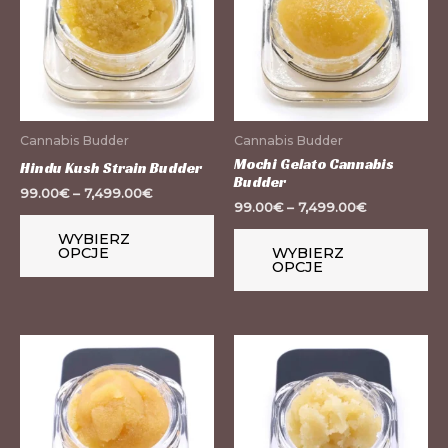
wiele
wi
wariantów.
wa
Opcje
Op
można
mo
wybrać
wy
Cannabis Budder
Cannabis Budder
na
na
Mochi Gelato Cannabis
Hindu Kush Strain Budder
Budder
stronie
st
99.00
€
–
7,499.00
€
99.00
€
–
7,499.00
€
produktu
pr
WYBIERZ
OPCJE
WYBIERZ
OPCJE
Ten
Te
produkt
pr
ma
m
wiele
wi