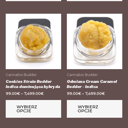
Ten
Te
produkt
pr
ma
m
wiele
wi
wariantów.
wa
Opcje
Op
można
mo
wybrać
wy
Cannabis Budder
Cannabis Budder
na
na
Cookies Strain Budder
Odmiana Cream Caramel
Indica dominująca hybryda
Budder - Indica
stronie
st
99.00
€
–
7,499.00
€
99.00
€
–
7,499.00
€
produktu
pr
WYBIERZ
WYBIERZ
OPCJE
OPCJE