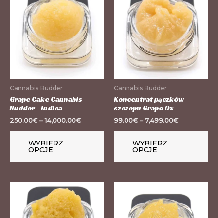
produkt
pr
ma
m
wiele
wi
wariantów.
wa
Opcje
Op
można
mo
wybrać
wy
Cannabis Budder
Cannabis Budder
na
na
Grape Cake Cannabis
Koncentrat pączków
Budder - Indica
szczepu Grape Ox
stronie
st
250.00
€
–
14,000.00
€
99.00
€
–
7,499.00
€
produktu
pr
WYBIERZ
WYBIERZ
OPCJE
OPCJE
Ten
Te
produkt
pr
ma
m