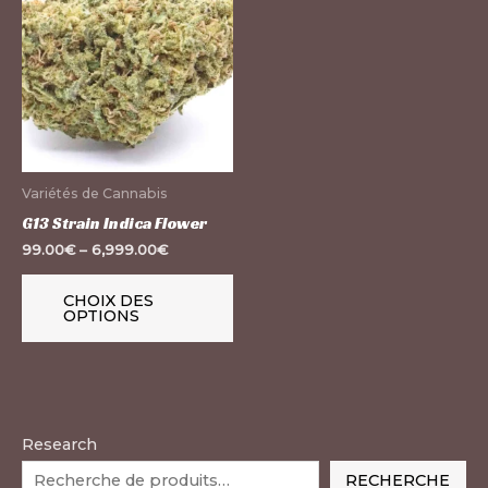
produit
a
plusieurs
variations.
Les
options
peuvent
Variétés de Cannabis
être
G13 Strain Indica Flower
choisies
99.00
€
–
6,999.00
€
sur
la
CHOIX DES
OPTIONS
page
du
produit
Research
RECHERCHE