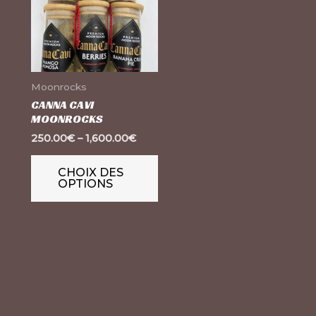
plusieurs
variations.
Les
options
Moonrocks
peuvent
CANNA CAVI
MOONROCKS
être
250.00
€
–
1,600.00
€
choisies
sur
CHOIX DES
la
OPTIONS
page
du
produit