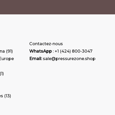
Contactez-nous
ana
91
WhatsApp
: +1 (424) 800-3047
 Europe
Email:
sale@pressurezone.shop
1
es
13