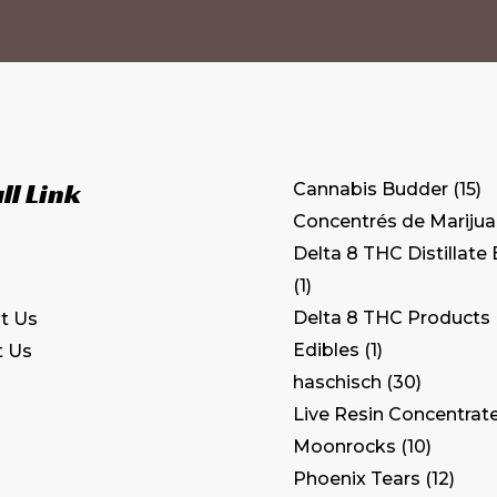
ll Link
Cannabis Budder
15
Concentrés de Mariju
Delta 8 THC Distillate
1
Delta 8 THC Products
t Us
Edibles
1
t Us
haschisch
30
Live Resin Concentrat
Moonrocks
10
Phoenix Tears
12