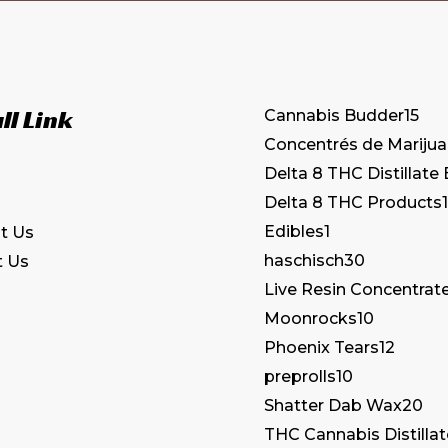
ll Link
Cannabis Budder
15
Concentrés de Mariju
Delta 8 THC Distillate
Delta 8 THC Products
1
Edibles
1
t Us
haschisch
30
t Us
Live Resin Concentrat
Moonrocks
10
Phoenix Tears
12
preprolls
10
Shatter Dab Wax
20
THC Cannabis Distilla