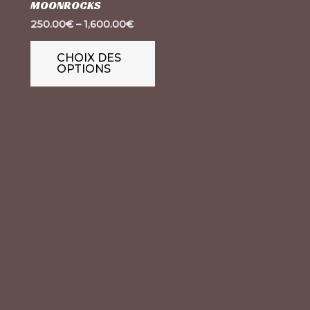
MOONROCKS
variations.
250.00
€
–
1,600.00
€
Les
options
CHOIX DES
OPTIONS
peuvent
être
choisies
sur
la
page
du
produit