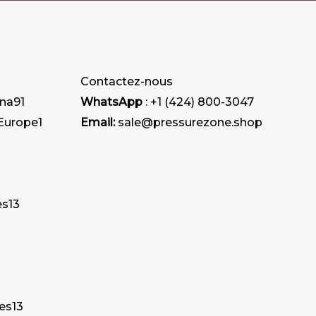
Contactez-nous
ana
91
WhatsApp
: +1 (424) 800-3047
 Europe
1
Email:
sale@pressurezone.shop
es
13
tes
13