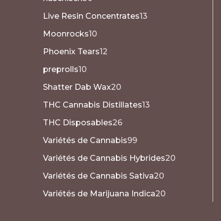
Live Resin Concentrates
13
Moonrocks
10
Phoenix Tears
12
preprolls
10
Shatter Dab Wax
20
THC Cannabis Distillates
13
THC Disposables
26
Variétés de Cannabis
99
Variétés de Cannabis Hybrides
20
Variétés de Cannabis Sativa
20
Variétés de Marijuana Indica
20