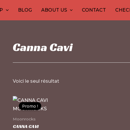
1
20
10
20
30
10
12
15
20
26
P
BLOG
ABOUT US
CONTACT
CHEC
produit
produits
produits
produits
produits
produits
produi
pro
pro
pr
Canna Cavi
Voici le seul résultat
Ce
Promo !
produit
a
Moonrocks
plusieurs
CANNA CAVI