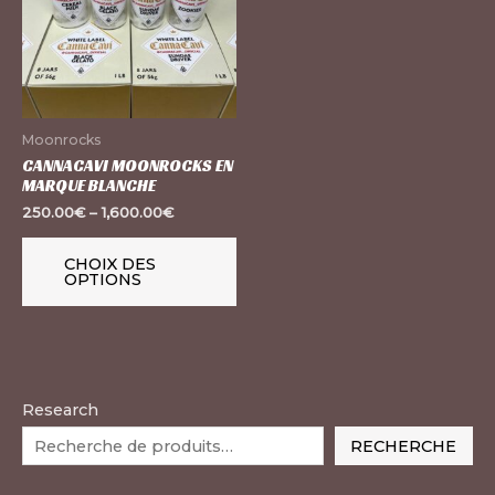
plusieurs
variations.
Les
options
peuvent
Moonrocks
être
CANNACAVI MOONROCKS EN
MARQUE BLANCHE
choisies
250.00
€
–
1,600.00
€
sur
la
CHOIX DES
page
OPTIONS
du
produit
Research
RECHERCHE