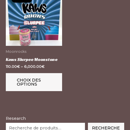
produit
a
plusieurs
variations.
Les
options
peuvent
Moonrocks
être
Kaws Slurpee Moonstone
choisies
110.00
€
–
6,000.00
€
sur
la
CHOIX DES
OPTIONS
page
du
produit
Research
RECHERCHE