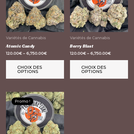
plusieurs
pl
variations.
var
Les
Le
options
op
peuvent
pe
Variétés de Cannabis
Variétés de Cannabis
être
êt
Atomic Candy
Berry Blast
choisies
ch
120.00
€
–
6,750.00
€
120.00
€
–
6,750.00
€
sur
su
la
la
CHOIX DES
CHOIX DES
OPTIONS
OPTIONS
page
pa
du
du
produit
pr
Ce
Promo !
produit
a
plusieurs
variations.