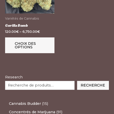
Les
options
peuvent
Variétés de Cannabis
être
Gorilla Bomb
choisies
120.00
€
–
6,750.00
€
sur
la
CHOIX DES
OPTIONS
page
du
produit
Research
RECHERCHE
Cannabis Budder
15
Concentrés de Marijuana
91