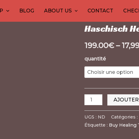
quantité
Accueil
/
1
20
haschisch
10
20
30
10
12
/ Ha
15
20
26
P
BLOG
ABOUT US
CONTACT
CHEC
de
produit
produits
produits
produits
produits
produits
produi
pro
pro
pr
Concentrés de Marij
Haschisch
Haschisch He
Healing
Tree
199.00
€
–
17,9
quantité
AJOUTER
UGS :
ND
Catégories :
Étiquette :
Buy Healing