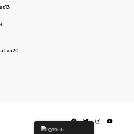
tes
13
9
ativa
20
French