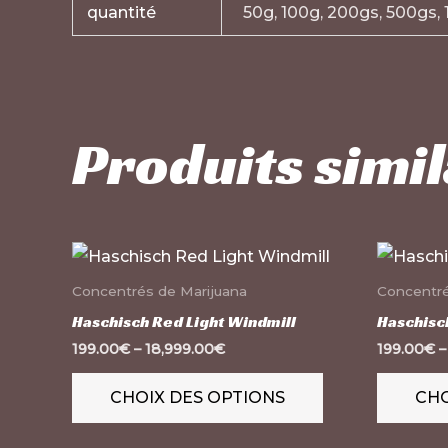
quantité
50g, 100g, 200gs, 500gs, 
Produits simil
Ce
produit
Concentrés de Marijuana
Concentré
a
Haschisch Red Light Windmill
Haschisc
plusieurs
199.00
€
–
18,999.00
€
199.00
€
variations.
CHOIX DES OPTIONS
CHO
Les
options