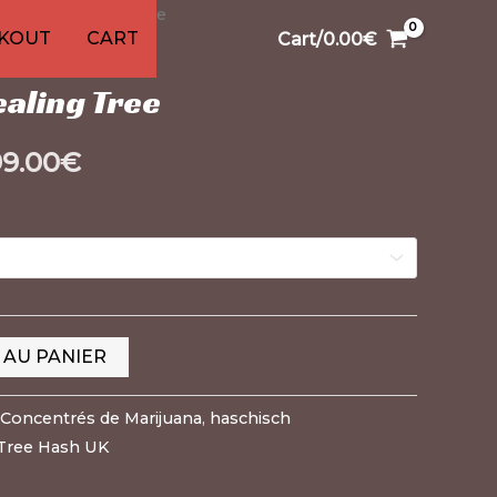
schisch Healing Tree
1
99
13
13
91
1
20
KOUT
CART
Cart/
0.00
€
ts
duits
duits
oduits
produit
produits
produits
produits
produits
produit
produits
uana
,
haschisch
aling Tree
99.00
€
 AU PANIER
Concentrés de Marijuana
,
haschisch
 Tree Hash UK