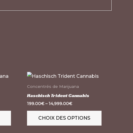
Ce
Ce
produit
produit
Concentrés de Marijuana
a
a
Haschisch Trident Cannabis
plusieurs
plusieurs
199.00
€
–
14,999.00
€
variations.
variations.
CHOIX DES OPTIONS
Les
Les
options
options