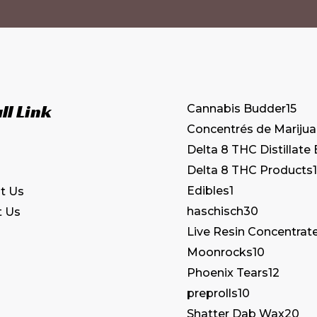
peuvent
être
choisies
sur
la
ll Link
Cannabis Budder
15
page
Concentrés de Mariju
du
Delta 8 THC Distillate
produit
Delta 8 THC Products
1
Edibles
1
t Us
haschisch
30
t Us
Live Resin Concentrat
Moonrocks
10
Phoenix Tears
12
preprolls
10
Shatter Dab Wax
20