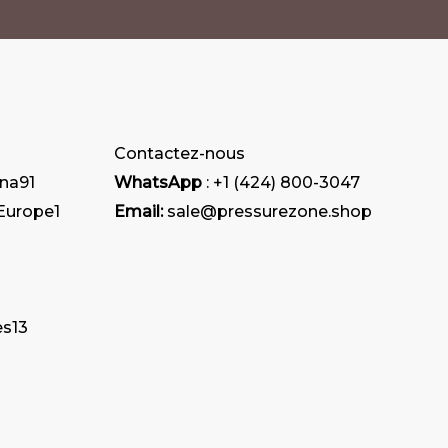
peuvent
peuvent
être
être
choisies
choisies
sur
sur
la
la
Contactez-nous
page
page
ana
91
WhatsApp
: +1 (424) 800-3047
du
du
 Europe
1
Email:
sale@pressurezone.shop
produit
produit
es
13