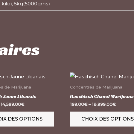
1 kilo), 5kg(5000gms)
aires
Ce
produit
s de Marijuana
Concentrés de Marijuana
a
h Jaune Libanais
Haschisch Chanel Marijuana
plusieurs
–
14,599.00
€
199.00
€
–
18,999.00
€
variations.
IX DES OPTIONS
CHOIX DES OPTIONS
Les
options