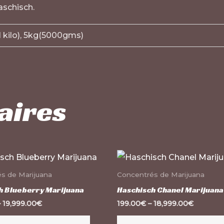
aschisch.
1 kilo), 5kg(5000gms)
aires
Ce
produit
s de Marijuana
Concentrés de Marijuana
a
h Blueberry Marijuana
Haschisch Chanel Marijuana
plusieurs
–
19,999.00
€
199.00
€
–
18,999.00
€
variations.