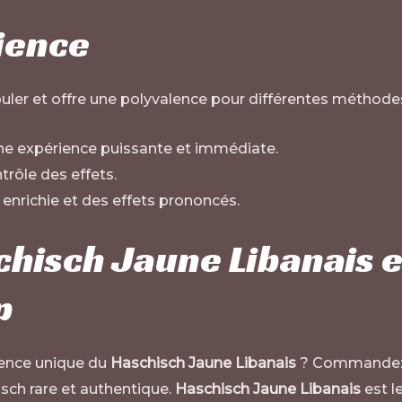
rience
puler et offre une polyvalence pour différentes métho
e expérience puissante et immédiate.
trôle des effets.
enrichie et des effets prononcés.
isch Jaune Libanais e
p
rience unique du
Haschisch Jaune Libanais
? Commandez 
isch rare et authentique.
Haschisch Jaune Libanais
est l