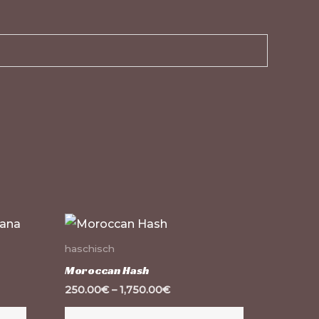
Ce
Ce
produit
produit
haschisch
a
a
Moroccan Hash
plusieurs
plusieurs
250.00
€
–
1,750.00
€
variations.
variations.