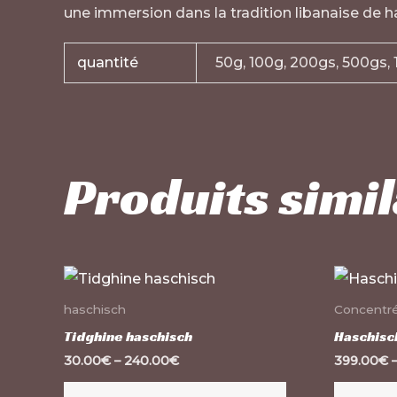
une immersion dans la tradition libanaise de h
quantité
50g, 100g, 200gs, 500gs, 
Produits simil
Ce
produit
haschisch
Concentré
a
Tidghine haschisch
Haschisc
plusieurs
30.00
€
–
240.00
€
399.00
€
variations.