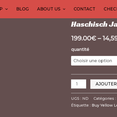
quantité
Accueil
/
1
20
haschisch
10
20
30
10
12
/ Ha
15
20
26
P
BLOG
ABOUT US
CONTACT
CHEC
de
produit
produits
produits
produits
produits
produits
produi
pro
pro
pr
Concentrés de Marij
Haschisch
Haschisch Ja
Jaune
Libanais
199.00
€
–
14,5
quantité
AJOUTER
UGS :
ND
Catégories :
Étiquette :
Buy Yellow 