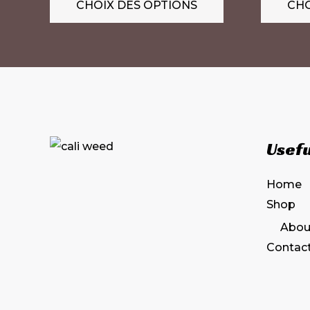
CHOIX DES OPTIONS
CHO
Les
options
peuvent
être
choisies
sur
la
Usefu
page
du
Home
produit
Shop
Abou
Contac