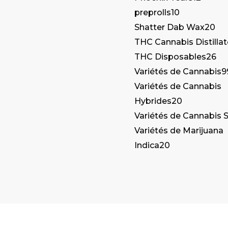
preprolls
10
Shatter Dab Wax
20
THC Cannabis Distilla
THC Disposables
26
Variétés de Cannabis
9
Variétés de Cannabis
Hybrides
20
Variétés de Cannabis S
Variétés de Marijuana
Indica
20