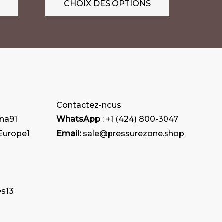
CHOIX DES OPTIONS
Les
Les
options
options
peuvent
peuvent
être
être
choisies
choisies
sur
sur
la
la
Contactez-nous
page
page
ana
91
WhatsApp
: +1 (424) 800-3047
du
du
 Europe
1
Email:
sale@pressurezone.shop
produit
produit
es
13