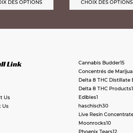
IX DES OPTIONS
CHOIX DES OPTIONS
Les
options
peuvent
être
choisies
sur
la
ll Link
Cannabis Budder
15
page
Concentrés de Mariju
du
Delta 8 THC Distillate
produit
Delta 8 THC Products
1
Edibles
1
t Us
haschisch
30
t Us
Live Resin Concentrat
Moonrocks
10
Phoenix Tears
12