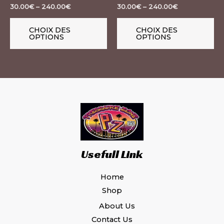
choisies
ch
30.00
€
–
240.00
€
30.00
€
–
240.00
€
sur
su
la
la
CHOIX DES
CHOIX DES
OPTIONS
OPTIONS
page
pa
du
du
produit
pr
Usefull Link
Home
Shop
About Us
Contact Us