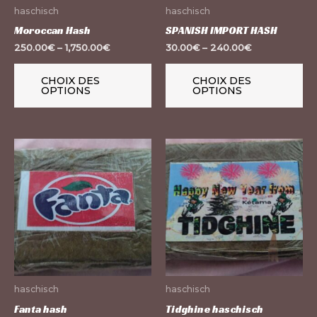
peuvent
pe
haschisch
haschisch
être
êt
Moroccan Hash
SPANISH IMPORT HASH
choisies
ch
250.00
€
–
1,750.00
€
30.00
€
–
240.00
€
sur
su
la
la
CHOIX DES
CHOIX DES
OPTIONS
OPTIONS
page
pa
du
du
produit
pr
Ce
Ce
produit
pr
a
a
plusieurs
pl
variations.
var
Les
Le
options
op
peuvent
pe
haschisch
haschisch
être
êt
Fanta hash
Tidghine haschisch