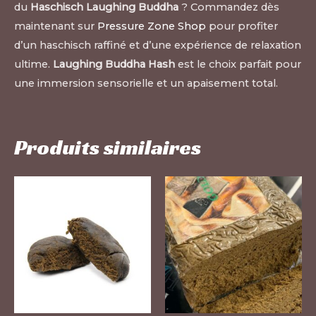
du
Haschisch Laughing Buddha
? Commandez dès
maintenant sur
Pressure Zone Shop
pour profiter
d’un haschisch raffiné et d’une expérience de relaxation
ultime.
Laughing Buddha Hash
est le choix parfait pour
une immersion sensorielle et un apaisement total.
Produits similaires
Ce
Ce
produit
pr
a
a
plusieurs
pl
variations.
var
Les
Le
options
op