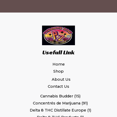
du
du
produit
pr
Usefull Link
Home
Shop
About Us
Contact Us
Cannabis Budder
15
Concentrés de Marijuana
91
Delta 8 THC Distillate Europe
1