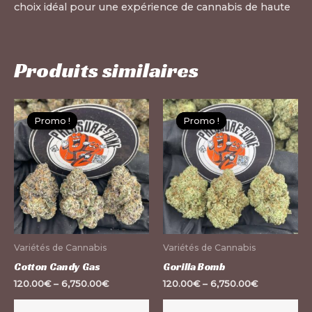
choix idéal pour une expérience de cannabis de haute
Produits similaires
Ce
Ce
Promo !
Promo !
Promo !
Promo !
produit
pr
a
a
plusieurs
pl
variations.
var
Les
Le
options
op
peuvent
pe
Variétés de Cannabis
Variétés de Cannabis
être
êt
Cotton Candy Gas
Gorilla Bomb
choisies
ch
120.00
€
–
6,750.00
€
120.00
€
–
6,750.00
€
sur
su