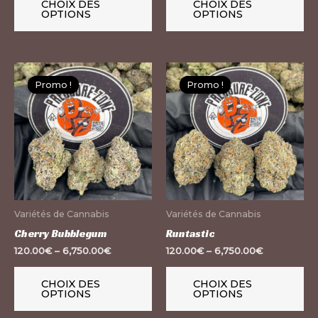
la
la
CHOIX DES
CHOIX DES
OPTIONS
OPTIONS
page
pa
du
du
produit
pr
Ce
Ce
Promo !
Promo !
Promo !
Promo !
produit
pr
a
a
plusieurs
pl
variations.
var
Les
Le
options
op
peuvent
pe
Variétés de Cannabis
Variétés de Cannabis
être
êt
Cherry Bubblegum
Runtastic
choisies
ch
120.00
€
–
6,750.00
€
120.00
€
–
6,750.00
€
sur
su
la
la
CHOIX DES
CHOIX DES
OPTIONS
OPTIONS
page
pa