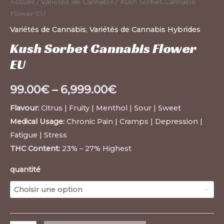
Accueil
/
Variétés de Cannabis
/ Kush Sorbet Cannabis
Flower EU
Variétés de Cannabis
,
Variétés de Cannabis Hybrides
Kush Sorbet Cannabis Flower
EU
99.00
€
–
6,999.00
€
Flavour:
Citrus | Fruity | Menthol | Sour | Sweet
Medical Usage:
Chronic Pain | Cramps | Depression |
Fatigue | Stress
THC Content:
23% – 27% Highest
quantité