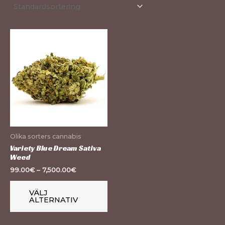
Den
här
produkten
har
flera
varianter.
De
olika
Olika sorters cannabis
alternativen
Variety Blue Dream Sativa
Weed
kan
99.00
€
–
7,500.00
€
väljas
på
VÄLJ
produktsidan
ALTERNATIV