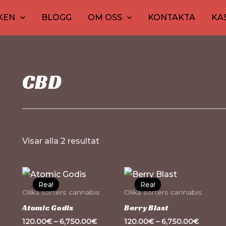
1
30
10
20
10
12
15
20
KEN
BLOGG
OM OSS
KONTAKTA
KA
produkt
produkter
produkter
produkter
produkte
produk
pro
pr
CBD
Visar alla 2 resultat
Den
D
Rea!
Rea!
här
hä
Olika sorters cannabis
Olika sorters cannabis
produkten
pr
Atomic Godis
Berry Blast
har
ha
120.00
€
–
6,750.00
€
120.00
€
–
6,750.00
€