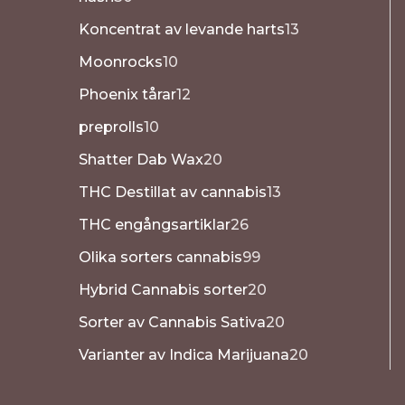
Koncentrat av levande harts
13
Moonrocks
10
Phoenix tårar
12
preprolls
10
Shatter Dab Wax
20
THC Destillat av cannabis
13
THC engångsartiklar
26
Olika sorters cannabis
99
Hybrid Cannabis sorter
20
Sorter av Cannabis Sativa
20
Varianter av Indica Marijuana
20