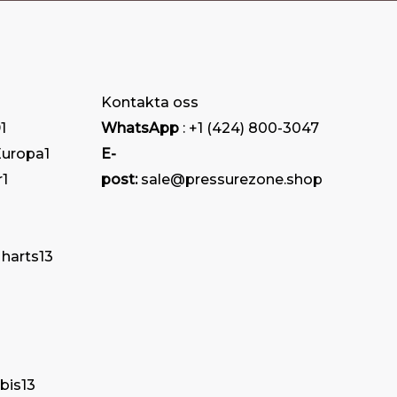
Kontakta oss
1
WhatsApp
: +1 (424) 800-3047
Europa
1
E-
r
1
post:
sale@pressurezone.shop
 harts
13
bis
13