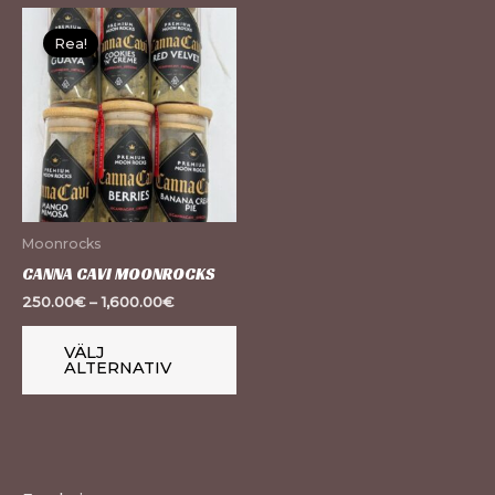
Den
Rea!
här
produkten
har
flera
varianter.
De
olika
Moonrocks
alternativen
CANNA CAVI MOONROCKS
kan
250.00
€
–
1,600.00
€
väljas
på
VÄLJ
ALTERNATIV
produktsidan