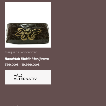
Den
här
produkten
har
flera
varianter.
De
olika
Marijuana-koncentrat
alternativen
Haschish Blåbär Marijuana
kan
399.00
€
–
19,999.00
€
väljas
på
VÄLJ
ALTERNATIV
produktsidan