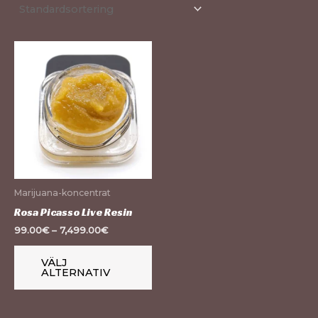
Den
här
produkten
har
flera
varianter.
De
olika
Marijuana-koncentrat
alternativen
Rosa Picasso Live Resin
kan
99.00
€
–
7,499.00
€
väljas
på
VÄLJ
ALTERNATIV
produktsidan