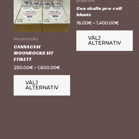
preprolls
har
ha
Goo skulle pre-roll
blunts
flera
fle
16.00
€
–
1,400.00
€
varianter.
va
De
D
VÄLJ
Moonrocks
ALTERNATIV
olika
ol
CANNACAVI
alternativen
al
MOONROCKS VIT
ETIKETT
kan
ka
250.00
€
–
1,600.00
€
väljas
vä
på
på
VÄLJ
ALTERNATIV
produktsidan
pr