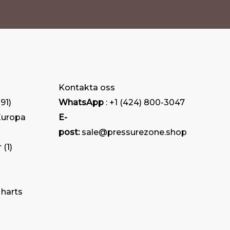
Kontakta oss
91
WhatsApp
: +1 (424) 800-3047
Europa
E-
post:
sale@pressurezone.shop
r
1
 harts