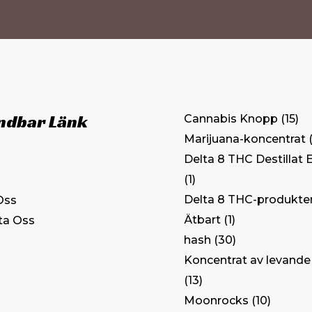
ndbar Länk
Cannabis Knopp
15
Marijuana-koncentrat
Delta 8 THC Destillat 
1
Delta 8 THC-produkte
Oss
Ätbart
1
ta Oss
hash
30
Koncentrat av levande
13
Moonrocks
10