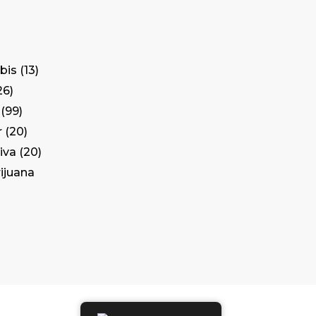
bis
13
26
99
r
20
iva
20
rijuana