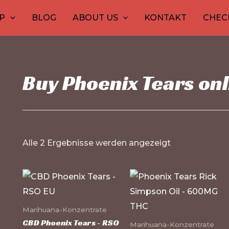
10
30
10
12
1
15
99
20
26
P
BLOG
ABOUT US
KONTAKT
CHEC
Produkte
Produkte
Produkt
Produ
Pro
Pro
Pro
Pr
Pr
Buy Phoenix Tears onl
Alle 2 Ergebnisse werden angezeigt
Marihuana-Konzentrate
CBD Phoenix Tears - RSO
Marihuana-Konzentrate