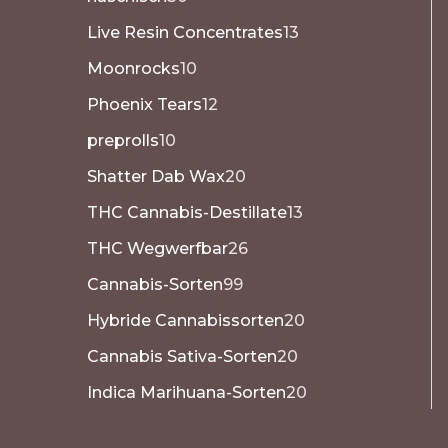
Live Resin Concentrates
13
Moonrocks
10
Phoenix Tears
12
preprolls
10
Shatter Dab Wax
20
THC Cannabis-Destillate
13
THC Wegwerfbar
26
Cannabis-Sorten
99
Hybride Cannabissorten
20
Cannabis Sativa-Sorten
20
Indica Marihuana-Sorten
20