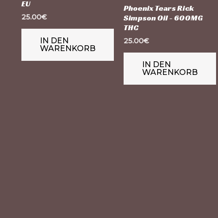
EU
Phoenix Tears Rick
25.00
€
Simpson Oil - 600MG
THC
IN DEN
25.00
€
WARENKORB
IN DEN
WARENKORB