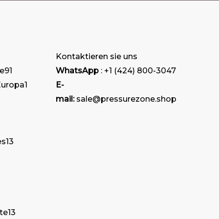
Kontaktieren sie uns
e
91
WhatsApp
: +1 (424) 800-3047
Europa
1
E-
mail:
sale@pressurezone.shop
es
13
te
13