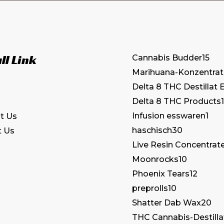
ll Link
Cannabis Budder
15
Marihuana-Konzentrat
Delta 8 THC Destillat 
Delta 8 THC Products
1
Infusion esswaren
1
t Us
haschisch
30
t Us
Live Resin Concentrat
Moonrocks
10
Phoenix Tears
12
preprolls
10
Shatter Dab Wax
20
THC Cannabis-Destilla