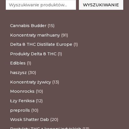
WYSZUKIWANIE
Cannabis Budder
15
Koncentraty marihuany
91
Delta 8 THC Distillate Europe
1
Produkty Delta 8 THC
1
Edibles
1
haszysz
30
Koncentraty żywicy
13
Moonrocks
10
Łzy Feniksa
12
preprolls
10
Wosk Shatter Dab
20
Destylaty THC z konopi indyjskich
13