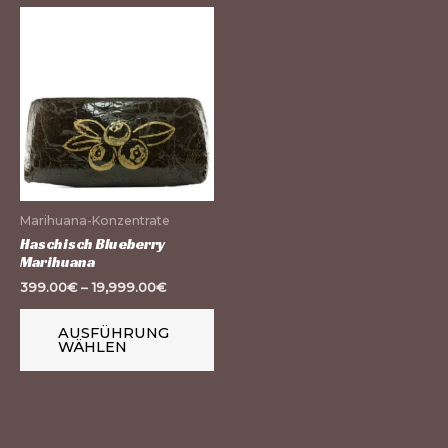
Dieses
Produkt
weist
mehrere
Varianten
auf.
Die
Optionen
Marihuana-Konzentrate
können
Haschisch Blueberry
Marihuana
auf
399.00
€
–
19,999.00
€
der
Produktseite
AUSFÜHRUNG
gewählt
WÄHLEN
werden