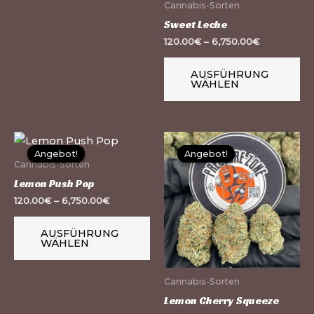
Cannabis-Sorten
können
kö
Sweet Leche
auf
au
120.00
€
–
6,750.00
€
der
de
Produktseite
Pr
AUSFÜHRUNG
WÄHLEN
gewählt
ge
werden
we
Dieses
Di
Angebot!
Angebot!
Angebot!
Angebot!
Produkt
Pr
Cannabis-Sorten
weist
we
Lemon Push Pop
mehrere
me
120.00
€
–
6,750.00
€
Varianten
Va
AUSFÜHRUNG
auf.
auf
WÄHLEN
Die
Di
Optionen
Op
Cannabis-Sorten
können
kö
Lemon Cherry Squeeze
auf
au