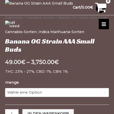
Zum
Banana
10
30
10
12
15
1
99
20
26
1
20
91
13
13
20
20
1
Cart/
0.00
€
Inhalt
OG
Produkte
Produkte
Produkte
Produkte
Produkte
Produkt
Produkte
Produkte
Produkte
Produkt
Produkte
Produkte
Produkte
Produkte
Produkte
Produkte
Produkt
springen
Strain
Startseite
/
Cannabis-Sorten
/ Banana OG Strain AAA Small
MAI
AAA
Buds
MEN
Small
Cannabis-Sorten
,
Indica Marihuana-Sorten
Buds
Banana OG Strain AAA Small
Menge
Buds
49.00
€
–
3,750.00
€
THC: 23% - 27%, CBD: 1%, CBN: 1%
menge
IN DEN WARENKORB