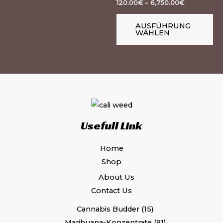
120.00
€
–
6,750.00
€
der
de
Produktseite
Pr
AUSFÜHRUNG
WÄHLEN
gewählt
ge
werden
we
Usefull Link
Home
Shop
About Us
Contact Us
Cannabis Budder
15
Marihuana-Konzentrate
91