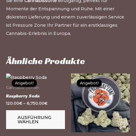
Sie eine
Cannabissorte
einzigartig, perfekt für
Momente der Entspannung und Ruhe. Mit einer
diskreten Lieferung und einem zuverlässigen Service
ist Pressure Zone Ihr Partner für ein erstklassiges
Cannabis-Erlebnis in Europa.
Ähnliche Produkte
Dieses
Di
Angebot!
Angebot!
Angebot!
Angebot!
Produkt
Pr
Cannabis-Sorten
weist
we
Raspberry Soda
mehrere
me
120.00
€
–
6,750.00
€
Varianten
Va
AUSFÜHRUNG
auf.
auf
WÄHLEN
Die
Di
Optionen
Op