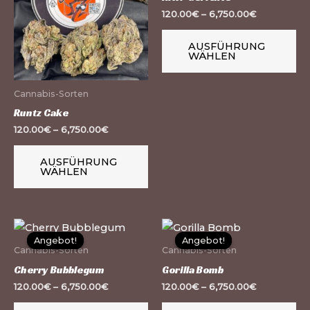
mehrere
me
120.00
€
–
6,750.00
€
Varianten
Va
AUSFÜHRUNG
auf.
auf
WÄHLEN
Die
Di
Optionen
Op
Cannabis-Sorten
können
kö
Runtz Cake
auf
au
120.00
€
–
6,750.00
€
der
de
Produktseite
Pr
AUSFÜHRUNG
WÄHLEN
gewählt
ge
werden
we
Dieses
Di
Angebot!
Angebot!
Angebot!
Angebot!
Produkt
Pr
Cannabis-Sorten
Cannabis-Sorten
weist
we
Cherry Bubblegum
Gorilla Bomb
mehrere
me
120.00
€
–
6,750.00
€
120.00
€
–
6,750.00
€
Varianten
Va