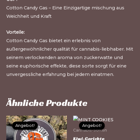
Cotton Candy Gas – Eine Einzigartige mischung aus
Weichheit und Kraft
Vorteile:
Cotton Candy Gas bietet ein erlebnis von
außergewöhnlicher qualität für cannabis-liebhaber. Mit
seinem verlockenden aroma von zuckerwatte und
seine euphorische effekte, diese sorte sorgt für eine
unvergessliche erfahrung bei jedem einatmen.
Ähnliche Produkte
Dieses
Di
Angebot!
Angebot!
Angebot!
Angebot!
Produkt
Pr
Cannabis-Sorten
weist
we
Kiwi-Gerichte