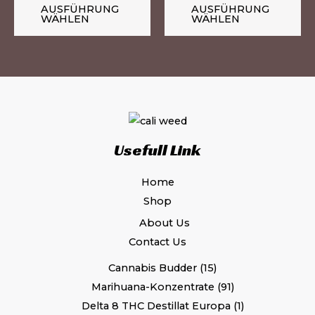
AUSFÜHRUNG
AUSFÜHRUNG
auf.
auf
WÄHLEN
WÄHLEN
Die
Di
Optionen
Op
können
kö
auf
au
der
de
Produktseite
Pr
gewählt
ge
Usefull Link
werden
we
Home
Shop
About Us
Contact Us
Cannabis Budder
15
Marihuana-Konzentrate
91
Delta 8 THC Destillat Europa
1