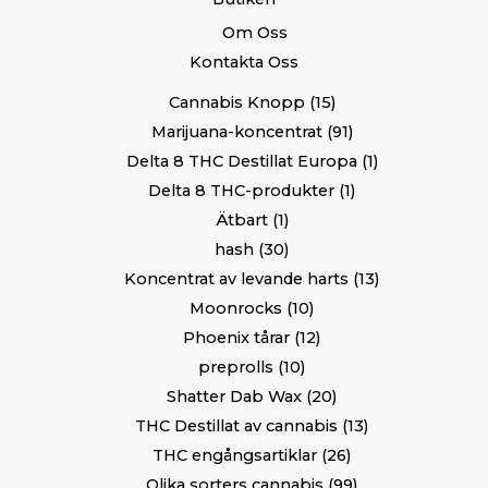
Om Oss
Kontakta Oss
Cannabis Knopp
15
Marijuana-koncentrat
91
Delta 8 THC Destillat Europa
1
Delta 8 THC-produkter
1
Ätbart
1
hash
30
Koncentrat av levande harts
13
Moonrocks
10
Phoenix tårar
12
preprolls
10
Shatter Dab Wax
20
THC Destillat av cannabis
13
THC engångsartiklar
26
Olika sorters cannabis
99