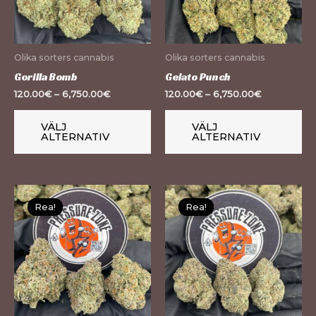
varianter.
var
De
De
olika
oli
Olika sorters cannabis
Olika sorters cannabis
alternativen
al
Gorilla Bomb
Gelato Punch
kan
ka
120.00
€
–
6,750.00
€
120.00
€
–
6,750.00
€
väljas
väl
på
på
VÄLJ
VÄLJ
ALTERNATIV
ALTERNATIV
produktsidan
pr
Den
De
Rea!
Rea!
Rea!
Rea!
här
hä
produkten
pr
har
ha
flera
fle
varianter.
var
De
De