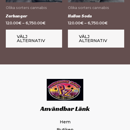
olika
oli
Olika sorters cannabis
Olika sorters cannabis
alternativen
al
Zerbanger
Hallon Soda
kan
ka
120.00
€
–
6,750.00
€
120.00
€
–
6,750.00
€
väljas
väl
på
på
VÄLJ
VÄLJ
ALTERNATIV
ALTERNATIV
produktsidan
pr
Användbar Länk
Hem
Butiken