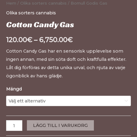
Hem
/
Olika sorters cannabis
/ Bomull Godis Gas
Olika sorters cannabis
Cotton Candy Gas
120.00
€
–
6,750.00
€
Cotton Candy Gas har en sensorisk upplevelse som
ingen annan, med sin söta doft och kraftfulla effekter.
Låt dig förföras av detta unika urval, och njuta av varje
ögonblick av hans glädje.
Mängd
LÄGG TILL I VARUKORG