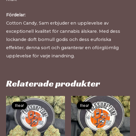
Fördelar:
Cotton Candy, Sam erbjuder en upplevelse av
exceptionell kvalitet för cannabis älskare. Med dess
lockande doft bomull godis och dess euforiska
effekter, denna sort och garanterar en oförglömlig
upplevelse för varje inandning.
Relaterade produkter
Den
De
Rea!
Rea!
Rea!
Rea!
här
hä
produkten
pr
har
ha
flera
fle