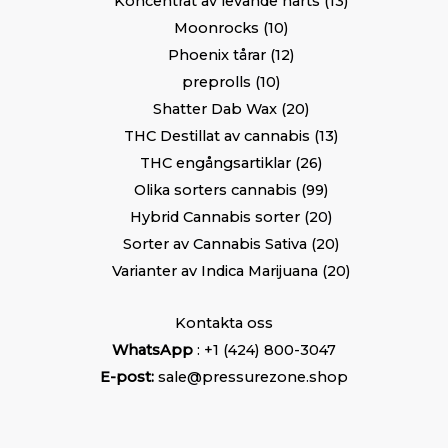
Koncentrat av levande harts
13
Moonrocks
10
Phoenix tårar
12
preprolls
10
Shatter Dab Wax
20
THC Destillat av cannabis
13
THC engångsartiklar
26
Olika sorters cannabis
99
Hybrid Cannabis sorter
20
Sorter av Cannabis Sativa
20
Varianter av Indica Marijuana
20
Kontakta oss
WhatsApp
: +1 (424) 800-3047
E-post:
sale@pressurezone.shop