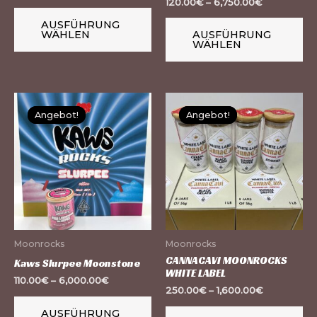
120.00
€
–
6,750.00
€
der
de
Produktseite
Pr
AUSFÜHRUNG
WÄHLEN
AUSFÜHRUNG
gewählt
ge
WÄHLEN
werden
we
Dieses
Di
Angebot!
Angebot!
Angebot!
Angebot!
Produkt
Pr
weist
we
mehrere
me
Varianten
Va
auf.
auf
Die
Di
Optionen
Op
Moonrocks
Moonrocks
können
kö
CANNACAVI MOONROCKS
Kaws Slurpee Moonstone
WHITE LABEL
auf
au
110.00
€
–
6,000.00
€
250.00
€
–
1,600.00
€
der
de
Produktseite
Pr
AUSFÜHRUNG