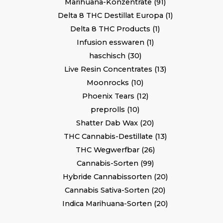
Marihuana-Konzentrate
91
Delta 8 THC Destillat Europa
1
Delta 8 THC Products
1
Infusion esswaren
1
haschisch
30
Live Resin Concentrates
13
Moonrocks
10
Phoenix Tears
12
preprolls
10
Shatter Dab Wax
20
THC Cannabis-Destillate
13
THC Wegwerfbar
26
Cannabis-Sorten
99
Hybride Cannabissorten
20
Cannabis Sativa-Sorten
20
Indica Marihuana-Sorten
20