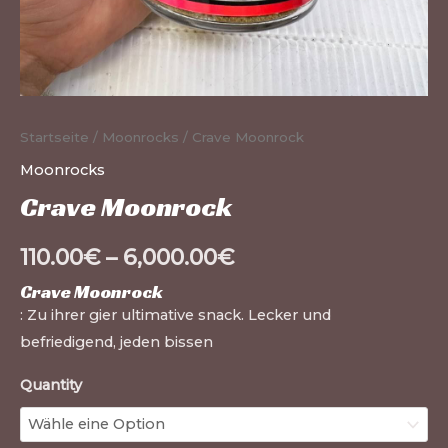
Startseite
/
Moonrocks
/ Crave Moonrock
Moonrocks
Crave Moonrock
110.00
€
–
6,000.00
€
Crave Moonrock
: Zu ihrer gier ultimative snack. Lecker und
befriedigend, jeden bissen
Quantity