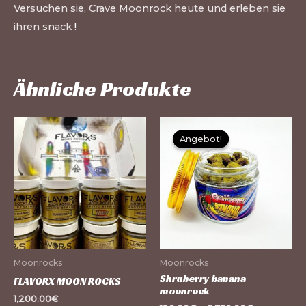
Versuchen sie, Crave Moonrock heute und erleben sie
ihren snack
!
Ähnliche Produkte
Dieses
Di
Angebot!
Angebot!
Produkt
Pr
weist
we
mehrere
me
Varianten
Va
auf.
auf
Die
Di
Optionen
Op
Moonrocks
Moonrocks
können
kö
Shruberry banana
FLAVORX MOON ROCKS
moonrock
auf
au
1,200.00
€