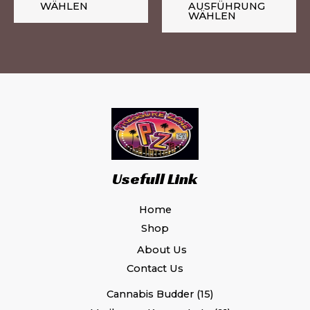
WÄHLEN
AUSFÜHRUNG
gewählt
ge
WÄHLEN
werden
we
Usefull Link
Home
Shop
About Us
Contact Us
Cannabis Budder
15