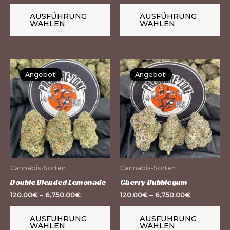
der
de
Produktseite
Pr
AUSFÜHRUNG
AUSFÜHRUNG
WÄHLEN
WÄHLEN
gewählt
ge
werden
we
Dieses
Di
Angebot!
Angebot!
Angebot!
Angebot!
Produkt
Pr
weist
we
mehrere
me
Varianten
Va
auf.
auf
Die
Di
Optionen
Op
Cannabis-Sorten
Cannabis-Sorten
können
kö
Double Blended Lemonade
Cherry Bubblegum
auf
au
120.00
€
–
6,750.00
€
120.00
€
–
6,750.00
€
der
de
Produktseite
Pr
AUSFÜHRUNG
AUSFÜHRUNG
WÄHLEN
WÄHLEN