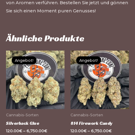
von Aromen verführen. Bestellen Sie jetzt und gönnen
Sie sich einen Moment puren Genusses!
Ähnliche Produkte
Dieses
Di
Angebot!
Angebot!
Angebot!
Angebot!
Produkt
Pr
weist
we
mehrere
me
Varianten
Va
auf.
auf
Die
Di
Optionen
Op
Cannabis-Sorten
Cannabis-Sorten
können
kö
Silverback Glue
814 Firework Candy
auf
au
120.00
€
–
6,750.00
€
120.00
€
–
6,750.00
€