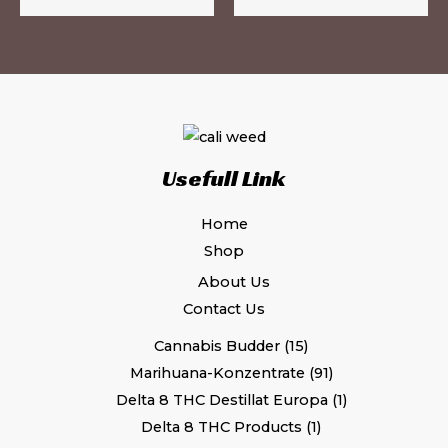
gewählt
ge
werden
we
Usefull Link
Home
Shop
About Us
Contact Us
Cannabis Budder
15
Marihuana-Konzentrate
91
Delta 8 THC Destillat Europa
1
Delta 8 THC Products
1