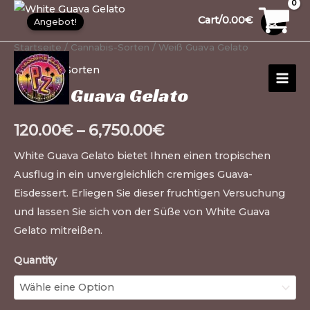
Zum
White
10
30
10
12
15
1
99
20
26
1
20
91
13
13
20
20
1
Cart/
0.00
€
Angebot!
Inhalt
Guava
Produkte
Produkte
Produkte
Produkte
Produkte
Produkt
Produkte
Produkte
Produkte
Produkt
Produkte
Produkte
Produkte
Produkte
Produkte
Produkte
Produkt
springen
Gelato
Startseite
/
Cannabis-Sorten
/ Weiß Guava Gelato
MAI
Menge
Cannabis-Sorten
MEN
White Guava Gelato
120.00
€
–
6,750.00
€
White Guava Gelato bietet Ihnen einen tropischen
Ausflug in ein unvergleichlich cremiges Guava-
Eisdessert. Erliegen Sie dieser fruchtigen Versuchung
und lassen Sie sich von der Süße von White Guava
Gelato mitreißen.
Quantity