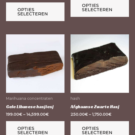
de
de
OPTIES
OPTIES
SELECTEREN
productpagina
pr
SELECTEREN
Dit
Dit
product
pr
heeft
he
meerdere
me
variaties.
var
Deze
De
optie
op
kan
ka
Marihuana concentraten
hash
gekozen
ge
Gele Libanese hasjiesj
Afghaanse Zwarte Hasj
worden
wo
199.00
€
–
14,599.00
€
250.00
€
–
1,750.00
€
op
op
de
de
OPTIES
OPTIES
SELECTEREN
SELECTEREN