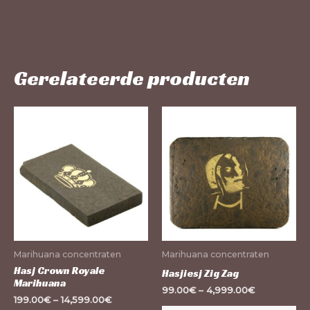
Gerelateerde producten
Dit
Dit
product
pr
heeft
he
meerdere
me
variaties.
var
Deze
De
optie
op
kan
ka
Marihuana concentraten
Marihuana concentraten
gekozen
ge
Hasj Crown Royale
Hasjiesj Zig Zag
Marihuana
worden
wo
99.00
€
–
4,999.00
€
199.00
€
–
14,599.00
€
op
op