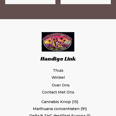
productpagina
pr
Handige Link
Thuis
Winkel
Over Ons
Contact Met Ons
Cannabis Knop
15
Marihuana concentraten
91
Delta 8 THC destillaat Europa
1