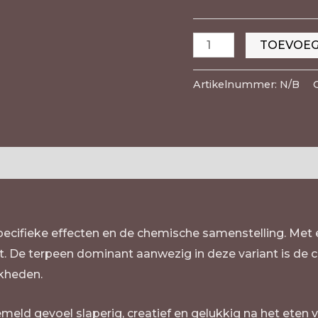
TOEVOEG
Artikelnummer:
N/B
n (0)
n specifieke effecten en de chemische samenstelling. Me
t. De terpeen dominant aanwezig in deze variant is de ca
kheden.
meld gevoel slaperig, creatief en gelukkig na het eten 