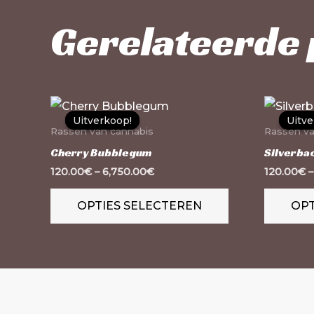
Gerelateerde
Dit
Uitverkoop!
Uitverkoop!
Uitve
Uitve
product
Rassen van cannabis
Rassen va
heeft
Cherry Bubblegum
Silverba
meerdere
120.00
€
–
6,750.00
€
120.00
€
variaties.
OPTIES SELECTEREN
OPT
Deze
optie
kan
gekozen
worden
op