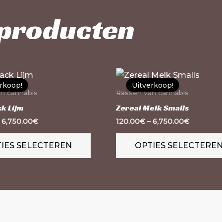
 producten
Dit
rkoop!
rkoop!
Uitverkoop!
Uitverkoop!
product
n cannabis
Rassen van cannabis
heeft
ck Lijm
Zereal Melk Smalls
meerdere
–
6,750.00
€
120.00
€
–
6,750.00
€
variaties.
IES SELECTEREN
OPTIES SELECTERE
Deze
optie
kan
gekozen
worden
op