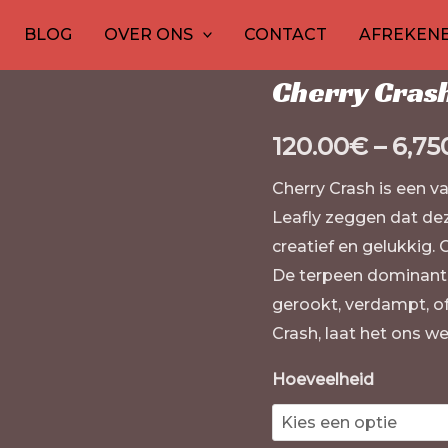
Cherry
Thuis
/
30
Rassen van can
1
20
1
10
20
10
15
12
20
BLOG
OVER ONS
CONTACT
AFREKEN
Crashers
producten
product
producten
product
producten
producte
product
prod
prod
pr
Rassen van cannabis
aantal
Cherry Cras
120.00
€
–
6,75
Cherry Crash is een v
Leafly zeggen dat deze
creatief en gelukkig.
De terpeen dominante 
gerookt, verdampt, o
Crash, laat het ons we
Hoeveelheid