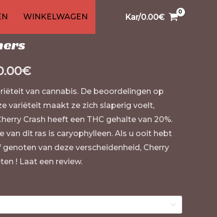
nabis
99
1
26
91
/ Cherry Crashers
13
20
13
EN
WINKELWAGEN
Kar/
0.00
€
n
en
ucten
ucten
oducten
producten
product
producten
producten
producten
producten
producten
hers
0.00
€
ariëteit van cannabis. De beoordelingen op
 variëteit maakt ze zich slaperig voelt,
 Cherry Crash heeft een THC gehalte van 20%.
van dit ras is caryophylleen. Als u ooit hebt
f genoten van deze verscheidenheid, Cherry
ten ! Laat een review.