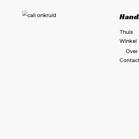
de
Hand
productpagina
Thuis
Winkel
Over
Contac