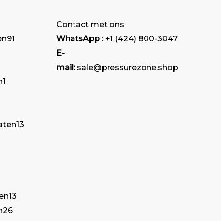
de
de
Contact met ons
productpagina
productpagi
en
91
WhatsApp
: +1 (424) 800-3047
E-
mail:
sale@pressurezone.shop
n
1
aten
13
ten
13
n
26