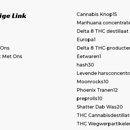
de
ige Link
Cannabis Knop
15
productpagina
Marihuana concentrat
Delta 8 THC destillaat
Europa
1
Delta 8 THC-producte
 Ons
Eetwaren
1
t Met Ons
hash
30
Levende harsconcentr
Moonrocks
10
Phoenix Tranen
12
preprolls
10
Shatter Dab Was
20
THC Cannabisdestilla
THC Wegwerpartikele