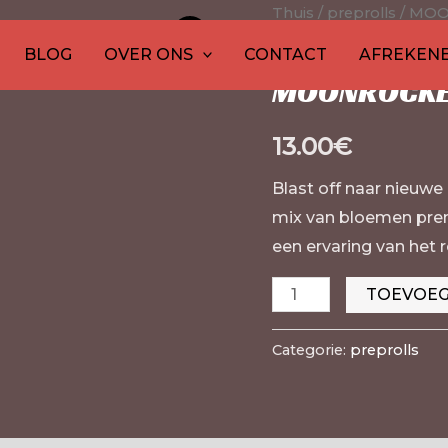
13
MOONROCKETS
Thuis
1
20
/
preprolls
30
1
10
20
10
/ MOO
15
12
2
producten
PREROLLS
product
producten
producten
product
producten
product
produc
pro
pro
p
preprolls
BLOG
OVER ONS
CONTACT
AFREKEN
aantal
MOONROCKE
13.00
€
Blast off naar nieuwe
mix van bloemen premi
een ervaring van het r
TOEVOEG
Categorie:
preprolls