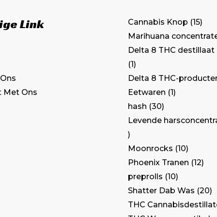
ige Link
Cannabis Knop
15
Marihuana concentrat
Delta 8 THC destillaat
1
Delta 8 THC-producte
 Ons
Eetwaren
1
t Met Ons
hash
30
Levende harsconcentr
Moonrocks
10
Phoenix Tranen
12
preprolls
10
Shatter Dab Was
20
THC Cannabisdestilla