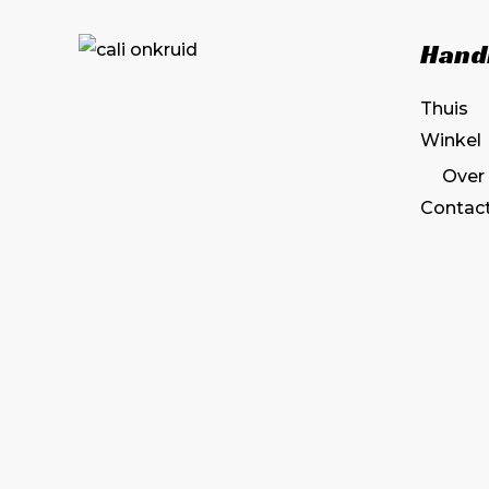
de
productpagina
Hand
Thuis
Winkel
Over
Contac