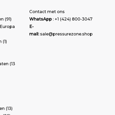
Contact met ons
en
91
WhatsApp
: +1 (424) 800-3047
 Europa
E-
mail:
sale@pressurezone.shop
n
1
aten
13
ten
13