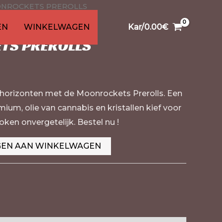
NROCKETS PREROLLS
0
99
1
26
91
13
20
en
ten
ducten
ducten
roducten
producten
product
producten
producten
producten
producten
EN
WINKELWAGEN
Kar/
0.00
€
TS PREROLLS
 horizonten met de Moonrockets Prerolls. Een
um, olie van cannabis en kristallen kief voor
oken onvergetelijk. Bestel nu !
EN AAN WINKELWAGEN