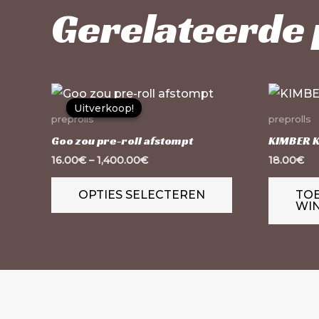
Gerelateerde
Dit
Uitverkoop!
Uitverkoop!
product
preprolls
preprolls
heeft
Goo zou pre-roll afstompt
KIMBER 
meerdere
16.00
€
–
1,400.00
€
18.00
€
variaties.
OPTIES SELECTEREN
TO
Deze
WI
optie
kan
gekozen
worden
op