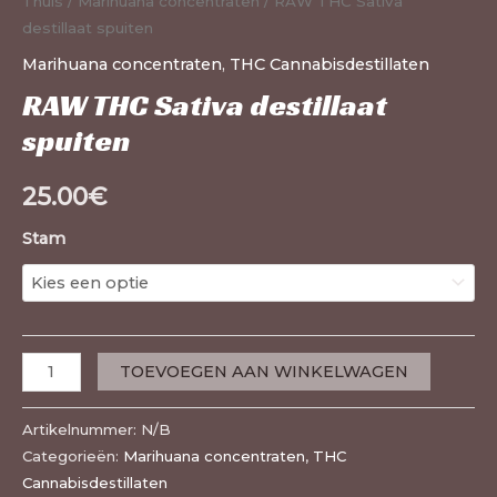
Thuis
/
Marihuana concentraten
/ RAW THC Sativa
destillaat spuiten
Marihuana concentraten
,
THC Cannabisdestillaten
RAW THC Sativa destillaat
spuiten
25.00
€
Stam
TOEVOEGEN AAN WINKELWAGEN
Artikelnummer:
N/B
Categorieën:
Marihuana concentraten
,
THC
Cannabisdestillaten