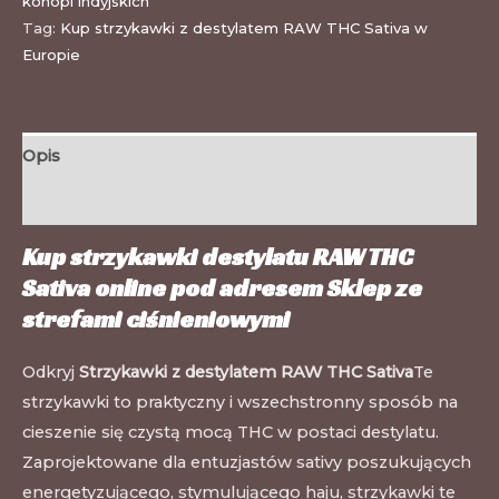
konopi indyjskich
Tag:
Kup strzykawki z destylatem RAW THC Sativa w
Europie
Opis
Informacje dodatkowe
Kup strzykawki destylatu RAW THC
Sativa online pod adresem
Sklep ze
strefami ciśnieniowymi
Odkryj
Strzykawki z destylatem RAW THC Sativa
Te
strzykawki to praktyczny i wszechstronny sposób na
cieszenie się czystą mocą THC w postaci destylatu.
Zaprojektowane dla entuzjastów sativy poszukujących
energetyzującego, stymulującego haju, strzykawki te