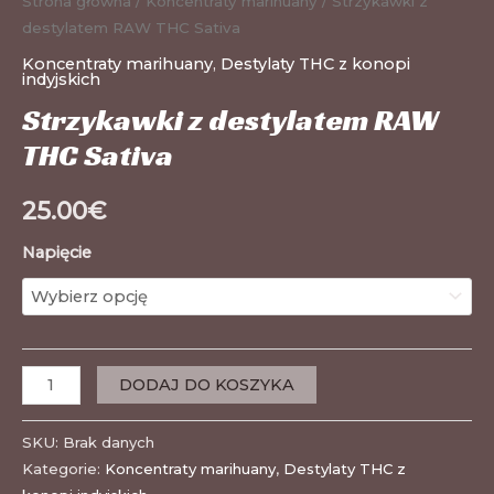
Strona główna
/
Koncentraty marihuany
/ Strzykawki z
destylatem RAW THC Sativa
Koncentraty marihuany
,
Destylaty THC z konopi
indyjskich
Strzykawki z destylatem RAW
THC Sativa
25.00
€
Napięcie
DODAJ DO KOSZYKA
SKU:
Brak danych
Kategorie:
Koncentraty marihuany
,
Destylaty THC z