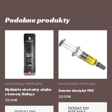
Podobne produkty
Koncentraty marihuany
Koncentraty marihuany
Wyblakłe ekstrakty olejku
Zamów destylat THC
z komety Halleya
20.00
€
20.00
€
DODAJ DO
DODAJ DO
KOSZYKA