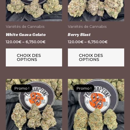
Les
Le
options
op
peuvent
pe
Variétés de Cannabis
Variétés de Cannabis
être
êt
White Guava Gelato
Berry Blast
choisies
ch
120.00
€
–
6,750.00
€
120.00
€
–
6,750.00
€
sur
su
la
la
CHOIX DES
CHOIX DES
OPTIONS
OPTIONS
page
pa
du
du
produit
pr
Ce
Ce
Promo !
Promo !
Promo !
Promo !
produit
pr
a
a
plusieurs
pl
variations.
var
Les
Le
options
op