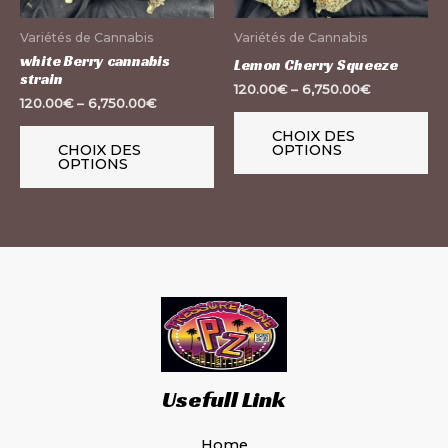
peuvent
pe
Variétés de Cannabis
Variétés de Cannabis
être
êt
white Berry cannabis
Lemon Cherry Squeeze
strain
choisies
ch
120.00
€
–
6,750.00
€
120.00
€
–
6,750.00
€
sur
su
la
la
CHOIX DES
CHOIX DES
OPTIONS
page
pa
OPTIONS
du
du
produit
pr
Usefull Link
Home