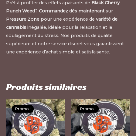
Prêt à profiter des effets apaisants de
Black Cherry
Punch Weed
?
Commandez dès maintenant
sur
Pressure Zone
pour une expérience de
variété de
cannabis
inégalée, idéale pour la relaxation et le
soulagement du stress. Nos produits de qualité
supérieure et notre service discret vous garantissent
une expérience d’achat simple et satisfaisante.
Produits similaires
Ce
Ce
Promo !
Promo !
Promo !
Promo !
produit
pr
a
a
plusieurs
pl
variations.
var