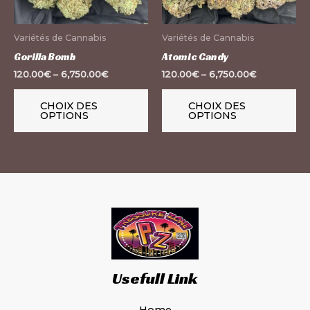
options
op
peuvent
pe
Variétés de Cannabis
Variétés de Cannabis
être
êt
Gorilla Bomb
Atomic Candy
choisies
ch
120.00
€
–
6,750.00
€
120.00
€
–
6,750.00
€
sur
su
la
la
CHOIX DES
CHOIX DES
OPTIONS
OPTIONS
page
pa
du
du
produit
pr
Usefull Link
Home