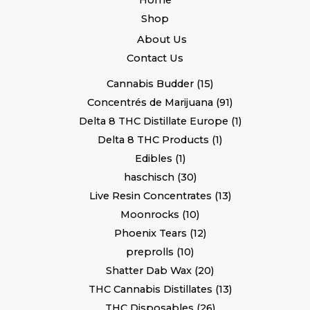
Shop
About Us
Contact Us
Cannabis Budder
15
Concentrés de Marijuana
91
Delta 8 THC Distillate Europe
1
Delta 8 THC Products
1
Edibles
1
haschisch
30
Live Resin Concentrates
13
Moonrocks
10
Phoenix Tears
12
preprolls
10
Shatter Dab Wax
20
THC Cannabis Distillates
13
THC Disposables
26