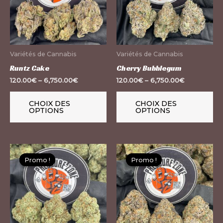
variations.
var
Les
Le
options
op
peuvent
pe
Variétés de Cannabis
Variétés de Cannabis
être
êt
Runtz Cake
Cherry Bubblegum
choisies
ch
120.00
€
–
6,750.00
€
120.00
€
–
6,750.00
€
sur
su
la
la
CHOIX DES
CHOIX DES
OPTIONS
OPTIONS
page
pa
du
du
produit
pr
Ce
Ce
Promo !
Promo !
Promo !
Promo !
produit
pr
a
a
plusieurs
pl
variations.
var
Les
Le