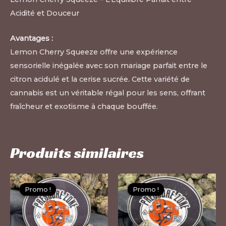
Acidité et Douceur
Avantages :
Lemon Cherry Squeeze offre une expérience
sensorielle inégalée avec son mariage parfait entre le
citron acidulé et la cerise sucrée. Cette variété de
cannabis est un véritable régal pour les sens, offrant
fraîcheur et exotisme à chaque bouffée.
Produits similaires
Ce
Ce
Promo !
Promo !
Promo !
Promo !
produit
pr
a
a
plusieurs
pl