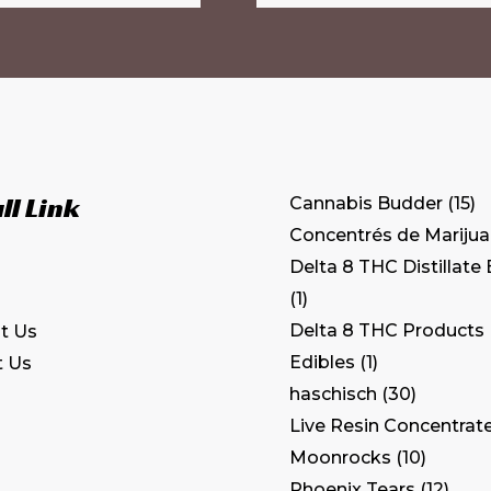
ll Link
Cannabis Budder
15
Concentrés de Mariju
Delta 8 THC Distillate
1
Delta 8 THC Products
t Us
Edibles
1
t Us
haschisch
30
Live Resin Concentrat
Moonrocks
10
Phoenix Tears
12