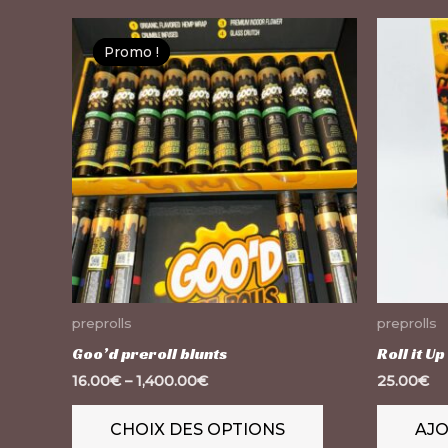
Ce
Promo !
Promo !
produit
a
plusieurs
variations.
Les
options
peuvent
être
choisies
sur
preprolls
preprolls
la
Goo’d preroll blunts
Roll it U
page
16.00
€
–
1,400.00
€
25.00
€
du
CHOIX DES OPTIONS
AJO
produit