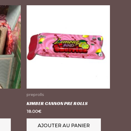
Ce
produit
a
plusieurs
variations.
Les
options
peuvent
être
choisies
sur
preprolls
la
KIMBER CANNON PRE ROLLS
page
18.00
€
du
AJOUTER AU PANIER
produit