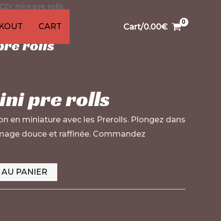
ZZY mini pre rolls
0
6
1
99
13
13
91
s
its
oduits
roduits
roduits
produit
produits
produits
produits
produits
KOUT
CART
Cart/
0.00
€
pre rolls
ni pre rolls
on en miniature avec les Prerolls. Plongez dans
umage douce et raffinée. Commandez
 AU PANIER