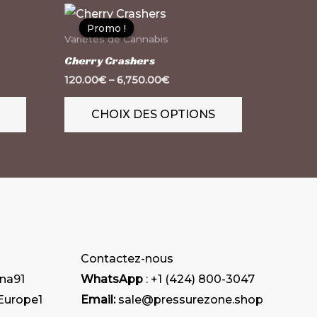
Ce
Ce
Promo !
Promo !
produit
produit
Variétés de Cannabis
a
a
Cherry Crashers
plusieurs
plusieurs
120.00
€
–
6,750.00
€
variations.
variations.
CHOIX DES OPTIONS
Les
Les
options
options
peuvent
peuvent
être
être
choisies
choisies
sur
sur
la
la
Contactez-nous
page
page
ana
91
WhatsApp
: +1 (424) 800-3047
du
du
 Europe
1
Email:
sale@pressurezone.shop
produit
produit