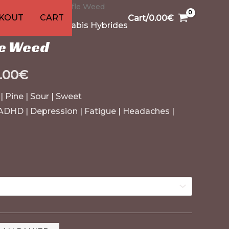
nnabis
1
99
13
13
91
/ Tropic Truffle Weed
1
20
KOUT
CART
Cart/
0.00
€
ts
duits
duits
oduits
produit
produits
produits
produits
produits
produit
produits
,
Variétés de Cannabis Hybrides
le Weed
.00
€
 | Pine | Sour | Sweet
DHD | Depression | Fatigue | Headaches |