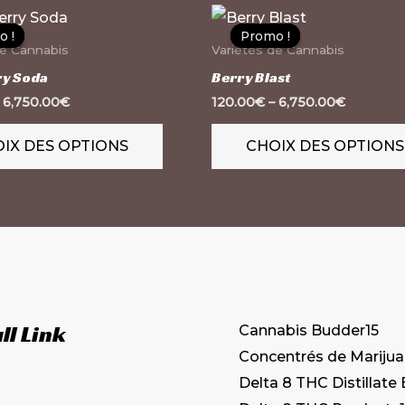
Ce
o !
o !
Promo !
Promo !
produit
de Cannabis
Variétés de Cannabis
a
y Soda
Berry Blast
plusieurs
–
6,750.00
€
120.00
€
–
6,750.00
€
variations.
IX DES OPTIONS
CHOIX DES OPTIONS
Les
options
peuvent
être
choisies
sur
la
ll Link
Cannabis Budder
15
page
Concentrés de Mariju
du
Delta 8 THC Distillate
produit