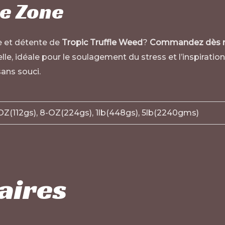
e Zone
ie et détente de
Tropic Truffle Weed
?
Commandez dès m
le, idéale pour le soulagement du stress et l’inspiration 
sans souci.
-OZ(112gs), 8-OZ(224gs), 1lb(448gs), 5lb(2240gms)
aires