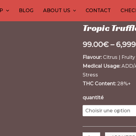
quantité
Accueil
/
1
20
Variétés de Ca
10
20
30
10
12
15
20
26
P
BLOG
ABOUT US
CONTACT
CHEC
de
produit
produits
produits
produits
produits
produits
produi
pro
pro
pr
Variétés de Cannabis
Tropic
Tropic Truff
Truffle
Weed
99.00
€
–
6,999
Flavour:
Citrus | Fruity
Medical Usage:
ADD/A
Stress
THC Content:
28%+
quantité