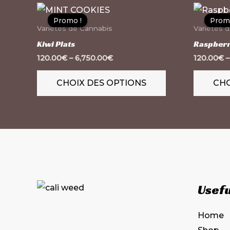
Ce
Promo !
Promo !
Prom
Prom
produit
Variétés de Cannabis
Variétés 
a
Kiwi Plats
Raspberr
plusieurs
120.00
€
–
6,750.00
€
120.00
€
variations.
CHOIX DES OPTIONS
CHO
Les
options
peuvent
être
choisies
sur
la
Usefu
page
du
Home
produit